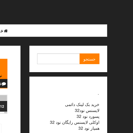
Ski
t
th
conten
خا
جستجو
برای:
نو
غ
.
خرید بک لینک دائمی
012
لایسنس نود32
پسورد نود 32
اوکلی لایسنس رایگان نود 32
همیار نود 32