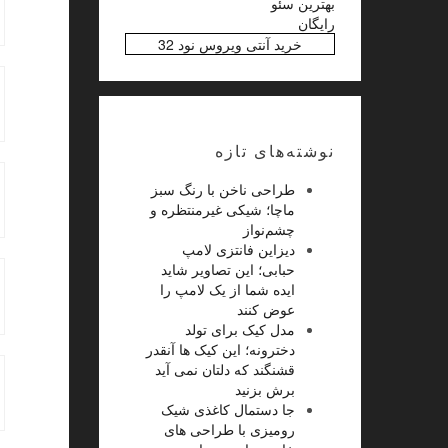
بهترین سئو
رایگان
خرید آنتی ویروس نود 32
نوشته‌های تازه
طراحی ناخن با رنگ سبز
ماچا؛ شیکی غیرمنتظره و
چشم‌نواز
دیزاین فانتزی لامپ
حبابی؛ این تصاویر شاید
ایده شما از یک لامپ را
عوض کنند
مدل کیک برای تولد
دخترونه؛ این کیک ها آنقدر
قشنگند که دلتان نمی آید
برش بزنید
جا دستمال کاغذی شیک
رومیزی با طراحی های