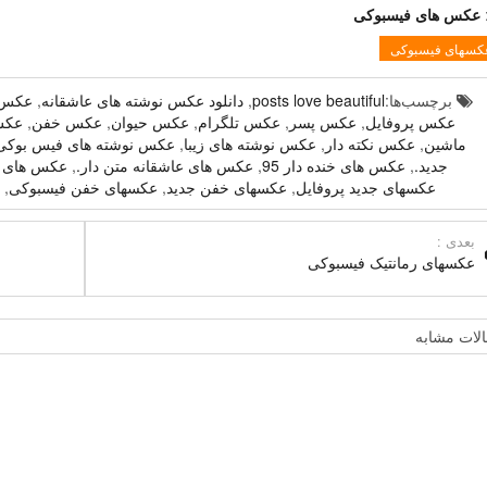
:
عکس های فیسبوکی
کسهای فیسبوکی
برچسب‌ها:
posts love beautiful
,
دانلود عکس نوشته های عاشقانه
,
عکس 
عکس پروفایل
,
عکس پسر
,
عکس تلگرام
,
عکس حیوان
,
عکس خفن
,
عکس
ماشین
,
عکس نکته دار
,
عکس نوشته های زیبا
,
عکس نوشته های فیس بوکی 016
جدید.
,
عکس های خنده دار 95
,
عکس های عاشقانه متن دار.
,
عکس های گ
عکسهای جدید پروفایل
,
عکسهای خفن جدید
,
عکسهای خفن فیسبوکی
,
بعدی :
عکسهای رمانتیک فیسبوکی
لات مشابه