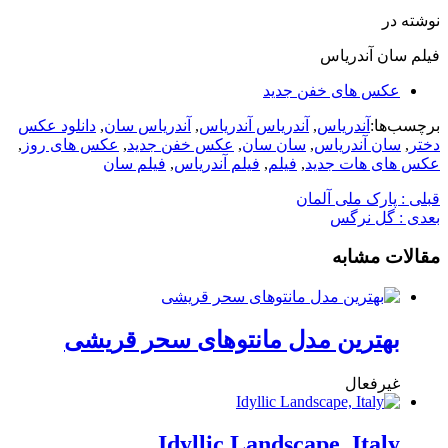
نوشته در
فیلم سان آندریاس
عکس های خفن جدید
برچسب‌ها:
آندریاس
,
آندریاس آندریاس
,
آندریاس سان
,
دانلود عکس
دختر
,
سان آندریاس
,
سان سان
,
عکس خفن جدید
,
عکس های روز
,
عکس های هات جدید
,
فیلم
,
فیلم آندریاس
,
فیلم سان
قبلی :
پارک ملی آلمان
بعدی :
گل نرگس
مقالات مشابه
بهترین مدل مانتوهای سحر قریشی
غیرفعال
Idyllic Landscape, Italy