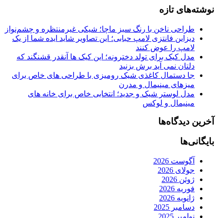
نوشته‌های تازه
طراحی ناخن با رنگ سبز ماچا؛ شیکی غیرمنتظره و چشم‌نواز
دیزاین فانتزی لامپ حبابی؛ این تصاویر شاید ایده شما از یک
لامپ را عوض کنند
مدل کیک برای تولد دخترونه؛ این کیک ها آنقدر قشنگند که
دلتان نمی آید برش بزنید
جا دستمال کاغذی شیک رومیزی با طراحی های خاص برای
میزهای مینیمال و مدرن
مدل لوستر شیک و جدید؛ انتخابی خاص برای خانه های
مینیمال و لوکس
آخرین دیدگاه‌ها
بایگانی‌ها
آگوست 2026
جولای 2026
ژوئن 2026
فوریه 2026
ژانویه 2026
دسامبر 2025
نوامبر 2025