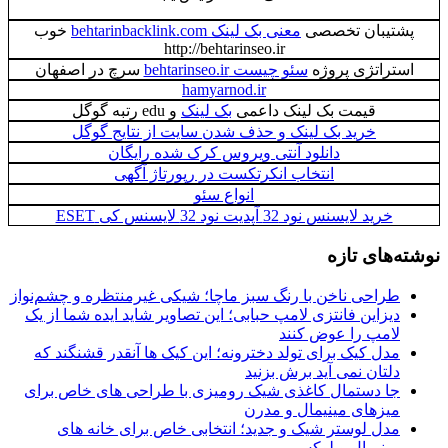
پشتیبان تخصصی
معنی بک لینک behtarinbacklink.com
خوب
http://behtarinseo.ir
استراتژی پروژه
سئو چیست behtarinseo.ir
سرچ در اصفهان
hamyarnod.ir
قیمت بک لینک داعمی
بک لینک
و edu رتبه گوگل
خرید بک لینک و حذف شدن سایت از نتایج گوگل
دانلود آنتی ویروس کرک شده رایگان
انتخاب انکرتکست در رپورتاژ آگهی
انواع سئو
خرید لایسنس نود 32 آپدیت نود 32 لایسنس کی ESET
نوشته‌های تازه
طراحی ناخن با رنگ سبز ماچا؛ شیکی غیرمنتظره و چشم‌نواز
دیزاین فانتزی لامپ حبابی؛ این تصاویر شاید ایده شما از یک
لامپ را عوض کنند
مدل کیک برای تولد دخترونه؛ این کیک ها آنقدر قشنگند که
دلتان نمی آید برش بزنید
جا دستمال کاغذی شیک رومیزی با طراحی های خاص برای
میزهای مینیمال و مدرن
مدل لوستر شیک و جدید؛ انتخابی خاص برای خانه های
مینیمال و لوکس