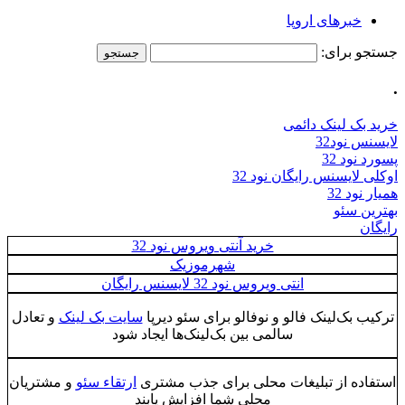
خبرهای اروپا
جستجو برای:
.
خرید بک لینک دائمی
لایسنس نود32
پسورد نود 32
اوکلی لایسنس رایگان نود 32
همیار نود 32
بهترین سئو
رایگان
خرید آنتی ویروس نود 32
شهرموزیک
انتی ویروس نود 32 لایسنس رایگان
ترکیب بک‌لینک فالو و نوفالو برای سئو دیرپا
سایت بک لینک
و تعادل
سالمی بین بک‌لینک‌ها ایجاد شود
استفاده از تبلیغات محلی برای جذب مشتری
ارتقاء سئو
و مشتریان
محلی شما افزایش یابند