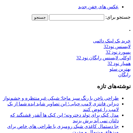
عکس های خفن جدید
جستجو برای:
.
خرید بک لینک دائمی
لایسنس نود32
پسورد نود 32
اوکلی لایسنس رایگان نود 32
همیار نود 32
بهترین سئو
رایگان
نوشته‌های تازه
طراحی ناخن با رنگ سبز ماچا؛ شیکی غیرمنتظره و چشم‌نواز
دیزاین فانتزی لامپ حبابی؛ این تصاویر شاید ایده شما از یک
لامپ را عوض کنند
مدل کیک برای تولد دخترونه؛ این کیک ها آنقدر قشنگند که
دلتان نمی آید برش بزنید
جا دستمال کاغذی شیک رومیزی با طراحی های خاص برای
میزهای مینیمال و مدرن