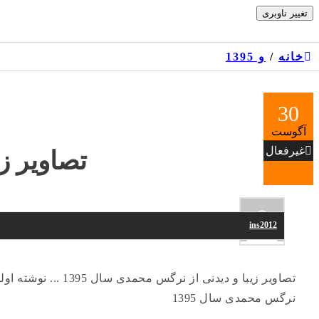
Skip
تغییر ناوبری
to
the
content
خانه
/
و 1395
30
آگوست
غیرفعال
تصاویر زی
ins2012
نرگس محمدی سال 1395