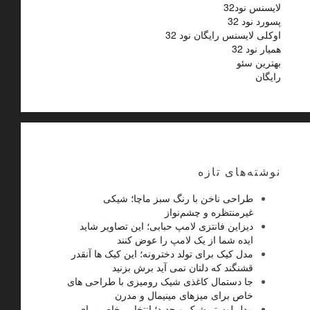
لایسنس نود32
پسورد نود 32
اوکلی لایسنس رایگان نود 32
همیار نود 32
بهترین سئو
رایگان
نوشته‌های تازه
طراحی ناخن با رنگ سبز ماچا؛ شیکی
غیرمنتظره و چشم‌نواز
دیزاین فانتزی لامپ حبابی؛ این تصاویر شاید
ایده شما از یک لامپ را عوض کنند
مدل کیک برای تولد دخترونه؛ این کیک ها آنقدر
قشنگند که دلتان نمی آید برش بزنید
جا دستمال کاغذی شیک رومیزی با طراحی های
خاص برای میزهای مینیمال و مدرن
مدل لوستر شیک و جدید؛ انتخابی خاص برای