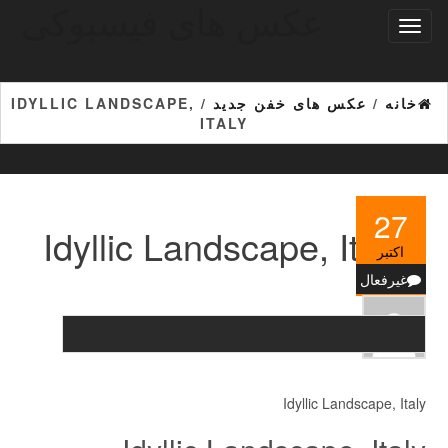
عکس های فیسبوکی
Ski
تغییر
t
ناوبری
th
conten
خانه
/
عکس های خفن جدید
/ IDYLLIC LANDSCAPE,
ITALY
27
Idyllic Landscape, Italy
اکتبر
غیرفعال
Idyllic Landscape, Italy