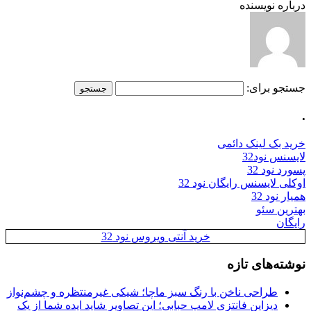
درباره نویسنده
جستجو برای:
.
خرید بک لینک دائمی
لایسنس نود32
پسورد نود 32
اوکلی لایسنس رایگان نود 32
همیار نود 32
بهترین سئو
رایگان
خرید آنتی ویروس نود 32
نوشته‌های تازه
طراحی ناخن با رنگ سبز ماچا؛ شیکی غیرمنتظره و چشم‌نواز
دیزاین فانتزی لامپ حبابی؛ این تصاویر شاید ایده شما از یک