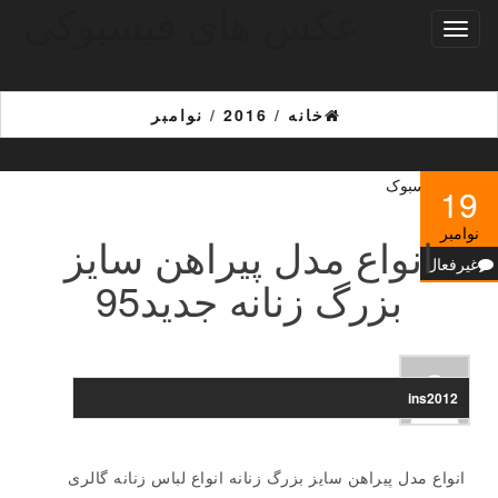
عکس های فیسبوکی
Ski
تغییر
t
ناوبری
th
conten
خانه
/
2016
/
نوامبر
19
نوامبر
انواع مدل پیراهن سایز
غیرفعال
بزرگ زنانه جدید95
ins2012
انواع مدل پیراهن سایز بزرگ زنانه انواع لباس زنانه گالری