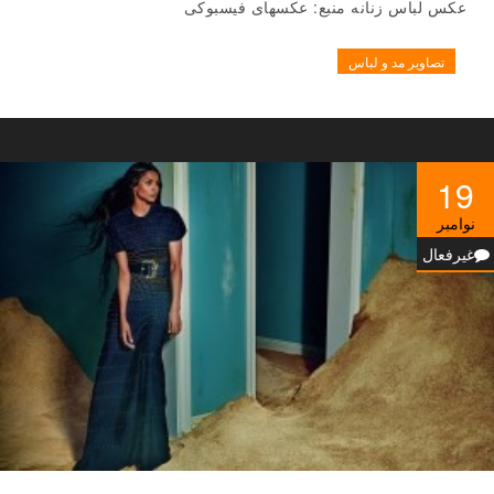
عکس لباس زنانه منبع: عکسهای فیسبوکی
تصاویر مد و لباس
19
نوامبر
غیرفعال