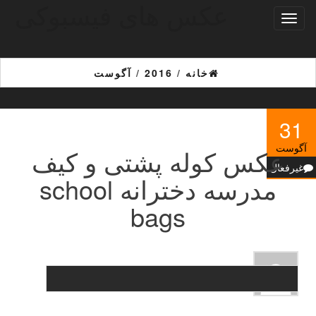
عکس های فیسبوکی
Ski
تغییر
t
ناوبری
th
conten
خانه
/
2016
/
آگوست
31
آگوست
عکس کوله پشتی و کیف
غیرفعال
مدرسه دخترانه school
bags