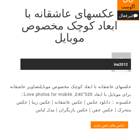
آگوست
عکسهای عاشقانه با
غیرفعال
ابعاد کوچک مخصوص
موبایل
ins2012
عکسهای عاشقانه با ابعاد کوچک مخصوص موبایلتصاویر عاشقانه
برای موبایل با ابعاد 320*240, Love photos for mobile::
عکسونه :: دانلود عکس | عکس عاشقانه | عکس زیبا | عکس
متحرک | عکس خفن | عکس بازیگران | مدل لباس
عکس های خفن جدید