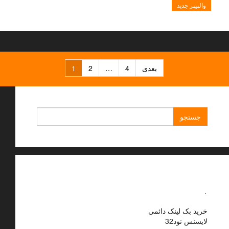
والپیپر جدید
راهبری
بعدی
4
…
2
1
نوشته‌ها
جستجو
برای:
.
خرید بک لینک دائمی
لایسنس نود32