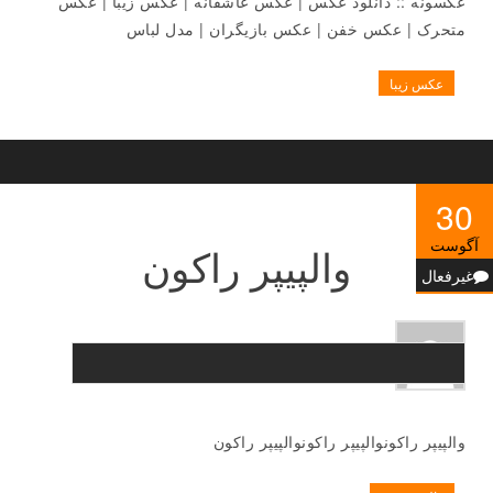
عکسونه :: دانلود عکس | عکس عاشقانه | عکس زیبا | عکس
متحرک | عکس خفن | عکس بازیگران | مدل لباس
عکس زیبا
30
آگوست
والپیپر راکون
غیرفعال
والپیپر راکونوالپیپر راکونوالپیپر راکون