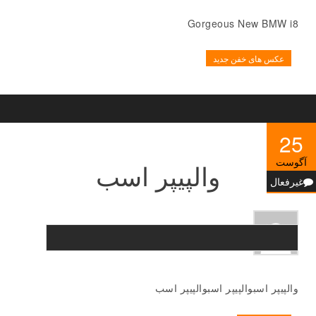
Gorgeous New BMW i8
عکس های خفن جدید
25
آگوست
والپیپر اسب
غیرفعال
والپیپر اسبوالپیپر اسبوالپیپر اسب