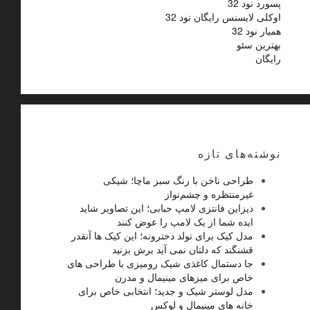
پسورد نود 32
اوکلی لایسنس رایگان نود 32
همیار نود 32
بهترین سئو
رایگان
نوشته‌های تازه
طراحی ناخن با رنگ سبز ماچا؛ شیکی
غیرمنتظره و چشم‌نواز
دیزاین فانتزی لامپ حبابی؛ این تصاویر شاید
ایده شما از یک لامپ را عوض کنند
مدل کیک برای تولد دخترونه؛ این کیک ها آنقدر
قشنگند که دلتان نمی آید برش بزنید
جا دستمال کاغذی شیک رومیزی با طراحی های
خاص برای میزهای مینیمال و مدرن
مدل لوستر شیک و جدید؛ انتخابی خاص برای
خانه های مینیمال و لوکس