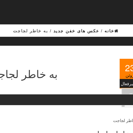
خانه
/
عکس های خفن جدید
/ به خاطر لجاجت
2
به خاطر لجا
وئن
یرفعال
اطر لجاجت