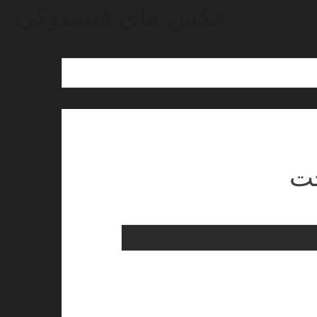
عکس های فیسبوکی
جت