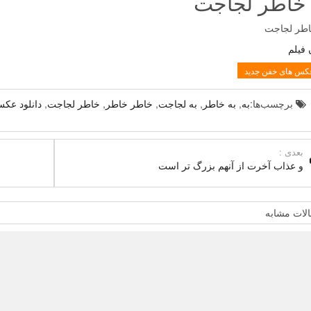
 خاطر لجاجت
اطر لجاجت
 فیلم
کس های خفن جدید
برچسب‌ها:
به
,
به خاطر
,
به لجاجت
,
خاطر خاطر
,
خاطر لجاجت
,
دانلود عک
بعدی :
و عذاب آخرت از آنهم بزرگ تر است
لات مشابه