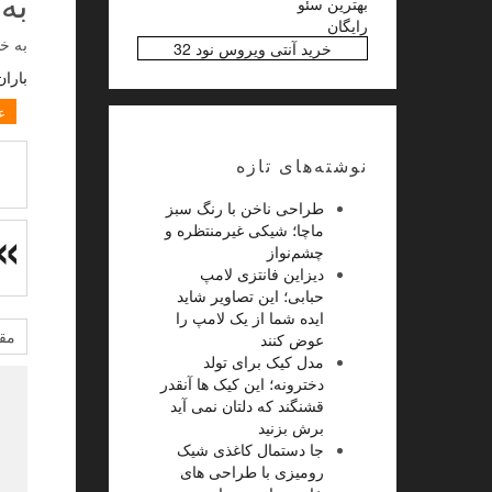
به
بهترین سئو
رایگان
به خ
خرید آنتی ویروس نود 32
باران
ع
نوشته‌های تازه
طراحی ناخن با رنگ سبز
ماچا؛ شیکی غیرمنتظره و
چشم‌نواز
دیزاین فانتزی لامپ
حبابی؛ این تصاویر شاید
ایده شما از یک لامپ را
مقا
عوض کنند
مدل کیک برای تولد
دخترونه؛ این کیک ها آنقدر
قشنگند که دلتان نمی آید
برش بزنید
جا دستمال کاغذی شیک
رومیزی با طراحی های