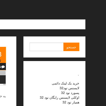
Ski
t
th
conten
جستجو
برای:
3
ژ
غ
.
خرید بک لینک دائمی
لایسنس نود32
پسورد نود 32
به خ
اوکلی لایسنس رایگان نود 32
همیار نود 32