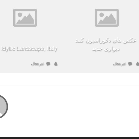
عکس های دکوراسیون کمد
دیواری جدید
Idyllic Landscape, Italy
غیرفعال
غیرفعال