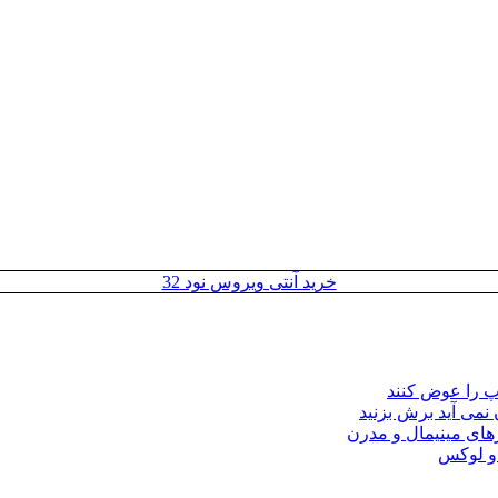
خرید آنتی ویروس نود 32
مپ را عوض کنند
 نمی آید برش بزنید
ای مینیمال و مدرن
 و لوکس