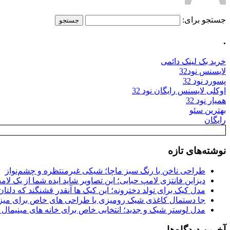
جستجو برای:
.
خرید بک لینک دائمی
لایسنس نود32
پسورد نود 32
اوکلی لایسنس رایگان نود 32
همیار نود 32
بهترین سئو
رایگان
نوشته‌های تازه
طراحی ناخن با رنگ سبز ماچا؛ شیکی غیرمنتظره و چشم‌نواز
دیزاین فانتزی لامپ حبابی؛ این تصاویر شاید ایده شما از یک لا
مدل کیک برای تولد دخترونه؛ این کیک ها آنقدر قشنگند که دلتان
جا دستمال کاغذی شیک رومیزی با طراحی های خاص برای میزه
مدل لوستر شیک و جدید؛ انتخابی خاص برای خانه های مینیمال
آخرین دیدگاه‌ها