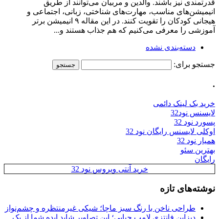
قدرتمندی نیز باشند. والدین و مربیان می‌توانند از طریق
انیمیشن‌های مناسب، مهارت‌های شناختی، زبانی، اجتماعی و
هیجانی کودکان را تقویت کنند. در این مقاله ۹ انیمیشن برتر
آموزشی را معرفی می‌کنیم که هم جذاب هستند و...
دسته‌بندی نشده
جستجو برای:
.
خرید بک لینک دائمی
لایسنس نود32
پسورد نود 32
اوکلی لایسنس رایگان نود 32
همیار نود 32
بهترین سئو
رایگان
خرید آنتی ویروس نود 32
نوشته‌های تازه
طراحی ناخن با رنگ سبز ماچا؛ شیکی غیرمنتظره و چشم‌نواز
دیزاین فانتزی لامپ حبابی؛ این تصاویر شاید ایده شما از یک