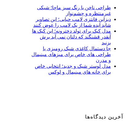
طراحی ناخن با رنگ سبز ماچا؛ شیکی
غیرمنتظره و چشم‌نواز
دیزاین فانتزی لامپ حبابی؛ این تصاویر
شاید ایده شما از یک لامپ را عوض کنند
مدل کیک برای تولد دخترونه؛ این کیک ها
آنقدر قشنگند که دلتان نمی آید برش
بزنید
جا دستمال کاغذی شیک رومیزی با
طراحی های خاص برای میزهای مینیمال
و مدرن
مدل لوستر شیک و جدید؛ انتخابی خاص
برای خانه های مینیمال و لوکس
آخرین دیدگاه‌ها