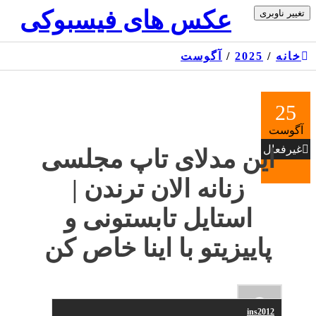
Skip
عکس های فیسبوکی
تغییر ناوبری
to
the
content
خانه
/
2025
/
آگوست
25
آگوست
غیرفعال
این مدلای تاپ مجلسی
زنانه الان ترندن |
استایل تابستونی و
پاییزیتو با اینا خاص کن
ins2012