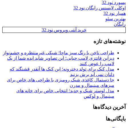
پسورد نود 32
اوکلی لایسنس رایگان نود 32
همیار نود 32
بهترین سئو
رایگان
خرید آنتی ویروس نود 32
نوشته‌های تازه
طراحی ناخن با رنگ سبز ماچا؛ شیکی غیرمنتظره و چشم‌نواز
دیزاین فانتزی لامپ حبابی؛ این تصاویر شاید ایده شما از یک
لامپ را عوض کنند
مدل کیک برای تولد دخترونه؛ این کیک ها آنقدر قشنگند که
دلتان نمی آید برش بزنید
جا دستمال کاغذی شیک رومیزی با طراحی های خاص برای
میزهای مینیمال و مدرن
مدل لوستر شیک و جدید؛ انتخابی خاص برای خانه های
مینیمال و لوکس
آخرین دیدگاه‌ها
بایگانی‌ها