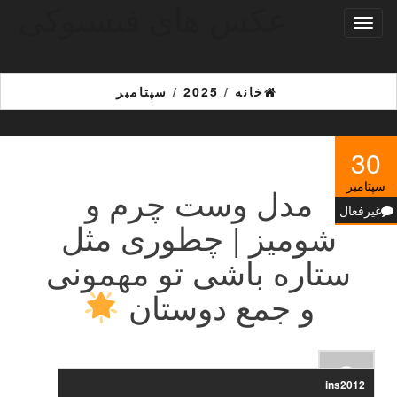
عکس های فیسبوکی
Ski
تغییر
t
ناوبری
th
conten
خانه
/
2025
/
سپتامبر
30
سپتامبر
مدل وست چرم و
غیرفعال
شومیز | چطوری مثل
ستاره باشی تو مهمونی
و جمع دوستان
ins2012