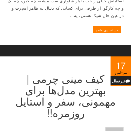
استایلش خیلی راحت با هر شلواری ست میشه، چه جین، چه لگ
و چه کارگو. از طرفی برای کسایی که دنبال یه ظاهر اسپرت و
در عین حال شیک هستن، یه...
دسته‌بندی نشده
17
سپتامبر
کیف مینی چرمی |
غیرفعال
بهترین مدل‌ها برای
مهمونی، سفر و استایل
روزمره!!