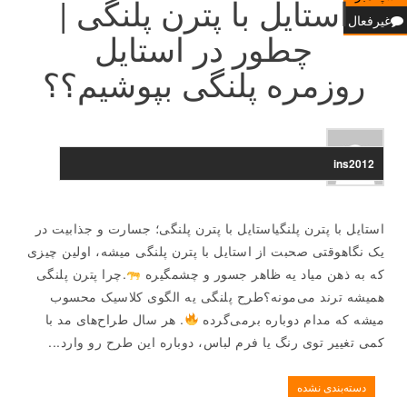
استایل با پترن پلنگی |
غیرفعال
چطور در استایل
روزمره پلنگی بپوشیم؟؟
ins2012
استایل با پترن پلنگیاستایل با پترن پلنگی؛ جسارت و جذابیت در
یک نگاهوقتی صحبت از استایل با پترن پلنگی میشه، اولین چیزی
که به ذهن میاد یه ظاهر جسور و چشمگیره
.چرا پترن پلنگی
همیشه ترند می‌مونه؟طرح پلنگی یه الگوی کلاسیک محسوب
میشه که مدام دوباره برمی‌گرده
. هر سال طراح‌های مد با
کمی تغییر توی رنگ یا فرم لباس، دوباره این طرح رو وارد...
دسته‌بندی نشده