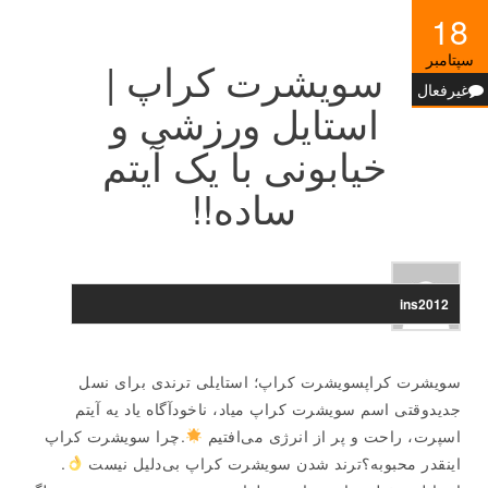
18
سپتامبر
سویشرت کراپ |
غیرفعال
استایل ورزشی و
خیابونی با یک آیتم
ساده!!
ins2012
سویشرت کراپسویشرت کراپ؛ استایلی ترندی برای نسل
جدیدوقتی اسم سویشرت کراپ میاد، ناخودآگاه یاد یه آیتم
اسپرت، راحت و پر از انرژی می‌افتیم
.چرا سویشرت کراپ
اینقدر محبوبه؟ترند شدن سویشرت کراپ بی‌دلیل نیست
.