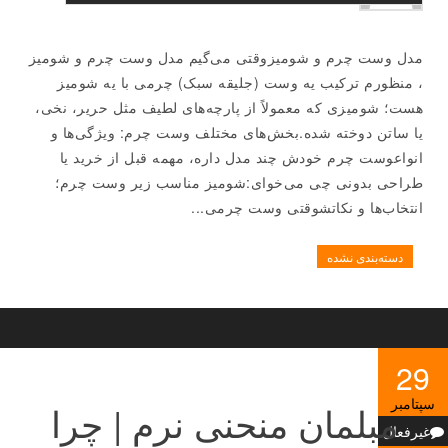
مدل وست چرم و شومیزوقتی می‌گیم مدل وست چرم و شومیز
، منظورم ترکیب یه وست (جلیقه سبک) چرمی با یه شومیز
هست؛ شومیزی که معمولاً از پارچه‌های لطیف مثل حریر، نخی،
یا ساتن دوخته شده.بخش‌های مختلف وست چرم: ویژگی‌ها و
انواعوست چرم خودش چند مدل داره، مهمه قبل از خرید یا
طراحی بدونی چی می‌خوای:شومیز مناسب زیر وست چرم؛
انتخاب‌ها و نکاتشوقتی وست چرمی...
دسته‌بندی نشده
29
سپتامبر
مبلمان منحنی نرم | چرا
غیرفعال