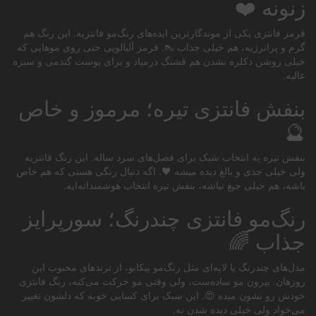
زنونه ❤️
قرمز فانتزی یکی از موندگارترین ایده‌های رنگ‌مو فانتزیه. این رنگ هم
گرم و پرانرژیه، هم خیلی جذاب 👠. قرمز آلبالویی حتی روی موهایی که
خیلی روشن دکلره نشدن هم قشنگ درمیاد و برای پوست گندمی و سبزه
عالیه.
بنفش فانتزی تیره؛ مرموز و خاص
🔮
بنفش تیره یه انتخاب شیک برای فصل‌های سرد ساله. این رنگ فانتزیه
ولی خیلی جدی و بالغ دیده میشه 🖤. اگه دنبال رنگی هستی که هم خاص
باشه، هم خیلی جیغ نباشه، بنفش تیره انتخاب هوشمندانه‌ایه.
رنگ‌مو فانتزی چندرنگ؛ سورپرایز
جذاب 🌈
مدل‌های چندرنگ یا لایه‌ای مثل رنگ‌مو پیکابو، از ترندهای محبوب این
روزهان. بیرون مو ساده‌ست، ولی وقتی مو حرکت می‌کنه، رنگ فانتزی
خودش رو نشون میده 😍. این سبک برای کسایی خوبه که دلشون تغییر
می‌خواد ولی خیلی دیده شدن نه.