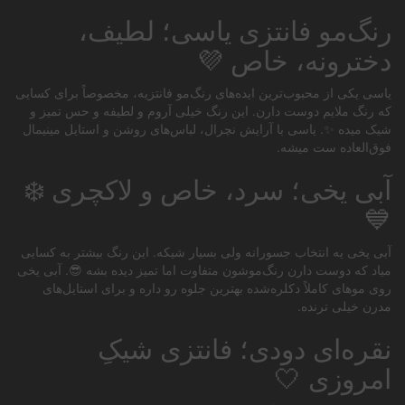
رنگ‌مو فانتزی یاسی؛ لطیف،
دخترونه، خاص 💜
یاسی یکی از محبوب‌ترین ایده‌های رنگ‌مو فانتزیه، مخصوصاً برای کسایی
که رنگ ملایم دوست دارن. این رنگ خیلی آروم و لطیفه و حس تمیز و
شیک میده ✨. یاسی با آرایش نچرال، لباس‌های روشن و استایل مینیمال
فوق‌العاده ست میشه.
آبی یخی؛ سرد، خاص و لاکچری ❄️
💙
آبی یخی یه انتخاب جسورانه ولی بسیار شیکه. این رنگ بیشتر به کسایی
میاد که دوست دارن رنگ‌موشون متفاوت اما تمیز دیده بشه 😎. آبی یخی
روی موهای کاملاً دکلره‌شده بهترین جلوه رو داره و برای استایل‌های
مدرن خیلی ترنده.
نقره‌ای دودی؛ فانتزی شیکِ
امروزی 🤍