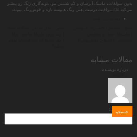
بدون سولفات، ماسک آبرسان و کم شستن مو، موندگاری رنگ رو بیشتر
می‌کنه 💆‍♀️. مراقبت درست یعنی رنگ همیشه تازه و خوش‌رنگ بمونه.
دسته‌بندی نشده
بعدی :
شومیز زنانه برای عروسی
قبلی :
مدل پیراهن کودکانه شیک
| مدل‌های شیک و مجلسی
| زیبا ترین مدل‌ها مناسب برای
مخصوص خانم‌های خوش‌پوش!!
دختر بچه‌ها که استایلشونو لوکس
میکنه!!
مقالات مشابه
درباره نویسنده
ins2012
جستجو برای:
.