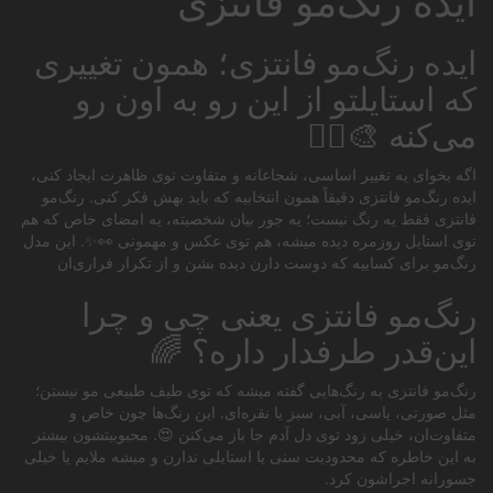
ایده رنگ‌مو فانتزی؛ همون تغییری
که استایلتو از این رو به اون رو
می‌کنه 🎨💇‍♀️
اگه بخوای یه تغییر اساسی، شجاعانه و متفاوت توی ظاهرت ایجاد کنی،
ایده رنگ‌مو فانتزی دقیقاً همون انتخابیه که باید بهش فکر کنی. رنگ‌مو
فانتزی فقط یه رنگ نیست؛ یه جور بیان شخصیته، یه امضای خاص که هم
توی استایل روزمره دیده میشه، هم توی عکس و مهمونی 👀✨. این مدل
رنگ‌مو برای کساییه که دوست دارن دیده بشن و از تکرار فراری‌ان
رنگ‌مو فانتزی یعنی چی و چرا
این‌قدر طرفدار داره؟ 🌈
رنگ‌مو فانتزی به رنگ‌هایی گفته میشه که توی طیف طبیعی مو نیستن؛
مثل صورتی، یاسی، آبی، سبز یا نقره‌ای. این رنگ‌ها چون خاص و
متفاوت‌ان، خیلی زود توی دل آدم جا باز می‌کنن 😍. محبوبیتشون بیشتر
به این خاطره که محدودیت سنی یا استایلی ندارن و میشه ملایم یا خیلی
جسورانه اجراشون کرد.