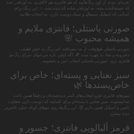
نقره‌ای دودی از اون رنگ‌هاییه که هم فانتزیه هم لاکچری. نه اون‌قدر تنده
که خسته‌کننده بشه، نه اون‌قدر ساده که دیده نشه ✨. این رنگ برای
کسایی که استایل مینیمال و شیک دوست دارن، یه انتخاب طلاییه.
صورتی پاستلی؛ فانتزی ملایم و
همیشه محبوب 🌸
صورتی پاستلی هیچ‌وقت از مد نمی‌افته. این رنگ یه حس لطیف،
دخترونه و شاد به چهره میده 💕. اگه اولین باره می‌خوای سراغ رنگ‌مو
فانتزی بری، صورتی پاستلی انتخاب امن و دلنشینیه.
سبز نعنایی و پسته‌ای؛ خاص برای
خاص‌پسندها 🌿
سبزهای فانتزی جزو انتخاب‌های کمتر دیده‌شده‌ان و دقیقاً همین باعث
جذابیتشونه. سبز نعنایی یا پسته‌ای برای کساییه که دوست دارن متفاوت
باشن و استایل فشن دارن 😍. این رنگ‌ها روی موهای کوتاه خیلی خاص‌تر
دیده میشن.
قرمز آلبالویی فانتزی؛ جسور و