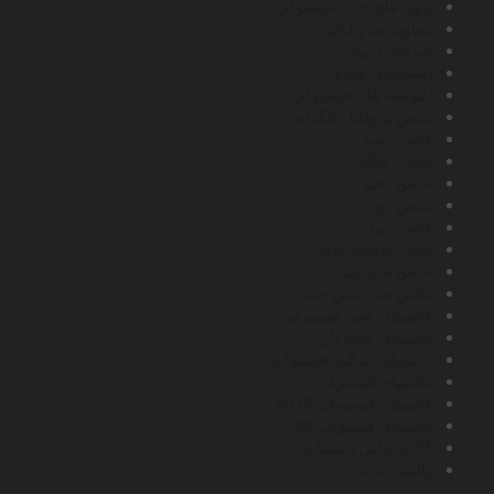
ترول های جدید فیسبوکی
تصاویر مد و لباس
خبرهای اروپا
دسته‌بندی نشده
دلنوشته های فیسبوکی
عکس پروفایل تلگرام
عکس جدید
عکس جنگل
عکس دختر
عکس روز
عکس زیبا
عکس نوشته جدید
عکس های پسر
عکس های خفن جدید
عکسهای خفن فیسبوکی
عکسهای خنده دار
عکسهای غمگین فیسبوکی
عکسهای فیسبوکی
عکسهای فیسبوکی 2016
عکسهای فیسبوکی 95
گالری لباس زمستانی
والپیپر جدید