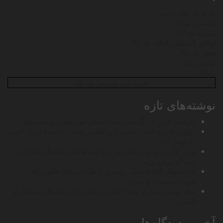
خرید بک لینک دائمی
لایسنس نود32
پسورد نود 32
اوکلی لایسنس رایگان نود 32
همیار نود 32
بهترین سئو
رایگان
خرید آنتی ویروس نود 32
نوشته‌های تازه
طراحی ناخن با رنگ سبز ماچا؛ شیکی غیرمنتظره و چشم‌نواز
دیزاین فانتزی لامپ حبابی؛ این تصاویر شاید ایده شما از یک لامپ
را عوض کنند
مدل کیک برای تولد دخترونه؛ این کیک ها آنقدر قشنگند که دلتان
نمی آید برش بزنید
جا دستمال کاغذی شیک رومیزی با طراحی های خاص برای
میزهای مینیمال و مدرن
مدل لوستر شیک و جدید؛ انتخابی خاص برای خانه های مینیمال و
لوکس
آخرین دیدگاه‌ها