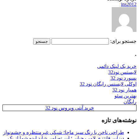
ins2012
جستجو برای:
.
خرید بک لینک دائمی
لایسنس نود32
پسورد نود 32
اوکلی لایسنس رایگان نود 32
همیار نود 32
بهترین سئو
رایگان
خرید آنتی ویروس نود 32
نوشته‌های تازه
طراحی ناخن با رنگ سبز ماچا؛ شیکی غیرمنتظره و چشم‌نواز
دیزاین فانتزی لامپ حبابی؛ این تصاویر شاید ایده شما از یک