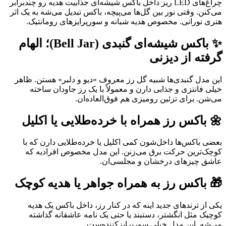
چراغ‌های LED ریز داخل باکس شیشه‌ای جذابیت هدیه رو چندبرابر
می‌کنن. وقتی نور بین گل‌ها می‌پیچه، باکس تبدیل می‌شه به یک اثر
هنری نورانی. مخصوص هدیه شبانه و سورپرایزهای رومانتیک.
✨ باکس شیشه‌ای گنبدی (Bell Jar)؛ الهام
گرفته از دیزنی
این مدل گنبدی‌ها شبیه گل رز معروف «دیو و دلبر» هستن. ظاهر
خیلی فانتزی و جذابی دارن و معمولاً با یک رز جاودان ساخته
می‌شن. برای تزئین رومیزی هم فوق‌العاده‌ان.
🌼 باکس رز همراه با خرده‌طلایی یا اکلیل
بعضی باکس‌ها داخل‌شون کمی اکلیل یا خرده‌طلایی دارن که با
کوچک‌ترین حرکت برق می‌زنن. این مدل مخصوص افرادیه که
عاشق چیزهای درخشان و مجلسی‌ان.
🎁 باکس رز به همراه جواهر یا هدیه کوچک
یکی از ترندهای جدید اینه که در کنار رز، داخل باکس یک هدیه
کوچیک مثل انگشتر، دستبند یا حتی یک نامه عاشقانه گذاشته
می‌شه. این مدل خیلی سورپرایزکننده‌ست.