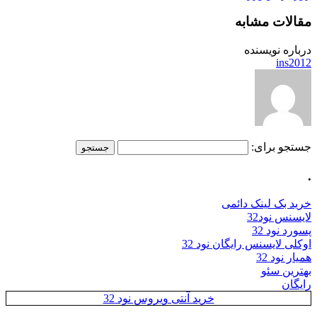
مقالات مشابه
درباره نویسنده
ins2012
جستجو برای:
.
خرید بک لینک دائمی
لایسنس نود32
پسورد نود 32
اوکلی لایسنس رایگان نود 32
همیار نود 32
بهترین سئو
رایگان
خرید آنتی ویروس نود 32