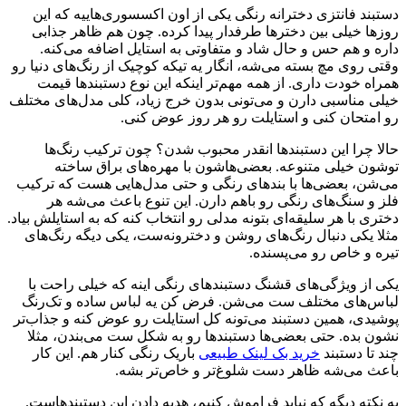
دستبند فانتزی دخترانه رنگی یکی از اون اکسسوری‌هاییه که این
روزها خیلی بین دخترها طرفدار پیدا کرده. چون هم ظاهر جذابی
داره و هم حس و حال شاد و متفاوتی به استایل اضافه می‌کنه.
وقتی روی مچ بسته می‌شه، انگار یه تیکه کوچیک از رنگ‌های دنیا رو
همراه خودت داری. از همه مهم‌تر اینکه این نوع دستبندها قیمت
خیلی مناسبی دارن و می‌تونی بدون خرج زیاد، کلی مدل‌های مختلف
رو امتحان کنی و استایلت رو هر روز عوض کنی.
حالا چرا این دستبندها انقدر محبوب شدن؟ چون ترکیب رنگ‌ها
توشون خیلی متنوعه. بعضی‌هاشون با مهره‌های براق ساخته
می‌شن، بعضی‌ها با بندهای رنگی و حتی مدل‌هایی هست که ترکیب
فلز و سنگ‌های رنگی رو باهم دارن. این تنوع باعث می‌شه هر
دختری با هر سلیقه‌ای بتونه مدلی رو انتخاب کنه که به استایلش بیاد.
مثلا یکی دنبال رنگ‌های روشن و دخترونه‌ست، یکی دیگه رنگ‌های
تیره و خاص رو می‌پسنده.
یکی از ویژگی‌های قشنگ دستبندهای رنگی اینه که خیلی راحت با
لباس‌های مختلف ست می‌شن. فرض کن یه لباس ساده و تک‌رنگ
پوشیدی، همین دستبند می‌تونه کل استایلت رو عوض کنه و جذاب‌تر
نشون بده. حتی بعضی‌ها دستبندها رو به شکل ست می‌بندن، مثلا
چند تا دستبند
خرید بک لینک طبیعی
باریک رنگی کنار هم. این کار
باعث می‌شه ظاهر دست شلوغ‌تر و خاص‌تر بشه.
یه نکته دیگه که نباید فراموش کنیم، هدیه دادن این دستبندهاست.