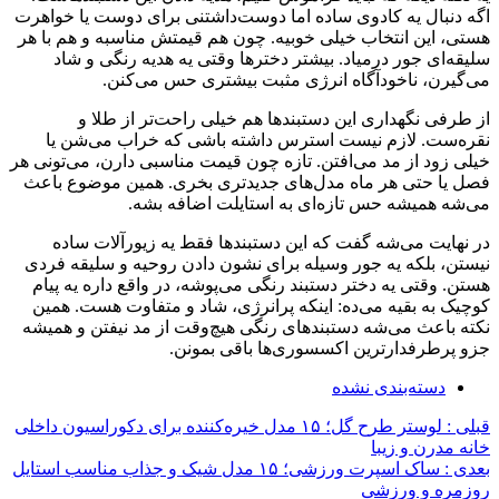
اگه دنبال یه کادوی ساده اما دوست‌داشتنی برای دوست یا خواهرت
هستی، این انتخاب خیلی خوبیه. چون هم قیمتش مناسبه و هم با هر
سلیقه‌ای جور درمیاد. بیشتر دخترها وقتی یه هدیه رنگی و شاد
می‌گیرن، ناخودآگاه انرژی مثبت بیشتری حس می‌کنن.
از طرفی نگهداری این دستبندها هم خیلی راحت‌تر از طلا و
نقره‌ست. لازم نیست استرس داشته باشی که خراب می‌شن یا
خیلی زود از مد می‌افتن. تازه چون قیمت مناسبی دارن، می‌تونی هر
فصل یا حتی هر ماه مدل‌های جدیدتری بخری. همین موضوع باعث
می‌شه همیشه حس تازه‌ای به استایلت اضافه بشه.
در نهایت می‌شه گفت که این دستبندها فقط یه زیورآلات ساده
نیستن، بلکه یه جور وسیله برای نشون دادن روحیه و سلیقه فردی
هستن. وقتی یه دختر دستبند رنگی می‌پوشه، در واقع داره یه پیام
کوچیک به بقیه می‌ده: اینکه پرانرژی، شاد و متفاوت هست. همین
نکته باعث می‌شه دستبندهای رنگی هیچ‌وقت از مد نیفتن و همیشه
جزو پرطرفدارترین اکسسوری‌ها باقی بمونن.
دسته‌بندی نشده
قبلی :
لوستر طرح گل؛ ۱۵ مدل خیره‌کننده برای دکوراسیون داخلی
خانه مدرن و زیبا
بعدی :
ساک اسپرت ورزشی؛ ۱۵ مدل شیک و جذاب مناسب استایل
روزمره و ورزشی