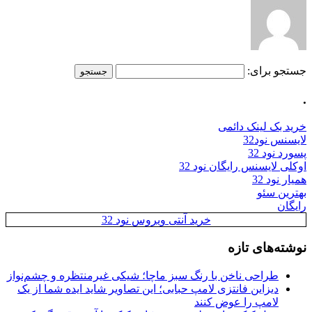
جستجو برای:
.
خرید بک لینک دائمی
لایسنس نود32
پسورد نود 32
اوکلی لایسنس رایگان نود 32
همیار نود 32
بهترین سئو
رایگان
خرید آنتی ویروس نود 32
نوشته‌های تازه
طراحی ناخن با رنگ سبز ماچا؛ شیکی غیرمنتظره و چشم‌نواز
دیزاین فانتزی لامپ حبابی؛ این تصاویر شاید ایده شما از یک
لامپ را عوض کنند