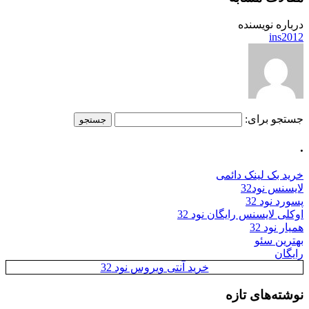
درباره نویسنده
ins2012
جستجو برای:
.
خرید بک لینک دائمی
لایسنس نود32
پسورد نود 32
اوکلی لایسنس رایگان نود 32
همیار نود 32
بهترین سئو
رایگان
خرید آنتی ویروس نود 32
نوشته‌های تازه