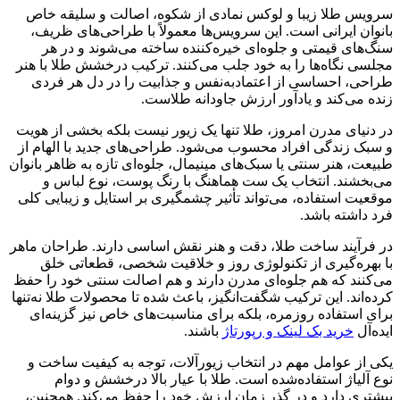
سرویس طلا زیبا و لوکس نمادی از شکوه، اصالت و سلیقه‌ خاص
بانوان ایرانی است. این سرویس‌ها معمولاً با طراحی‌های ظریف،
سنگ‌های قیمتی و جلوه‌ای خیره‌کننده ساخته می‌شوند و در هر
مجلسی نگاه‌ها را به خود جلب می‌کنند. ترکیب درخشش طلا با هنر
طراحی، احساسی از اعتمادبه‌نفس و جذابیت را در دل هر فردی
زنده می‌کند و یادآور ارزش جاودانه طلاست.
در دنیای مدرن امروز، طلا تنها یک زیور نیست بلکه بخشی از هویت
و سبک زندگی افراد محسوب می‌شود. طراحی‌های جدید با الهام از
طبیعت، هنر سنتی یا سبک‌های مینیمال، جلوه‌ای تازه به ظاهر بانوان
می‌بخشند. انتخاب یک ست هماهنگ با رنگ پوست، نوع لباس و
موقعیت استفاده، می‌تواند تأثیر چشمگیری بر استایل و زیبایی کلی
فرد داشته باشد.
در فرآیند ساخت طلا، دقت و هنر نقش اساسی دارند. طراحان ماهر
با بهره‌گیری از تکنولوژی روز و خلاقیت شخصی، قطعاتی خلق
می‌کنند که هم جلوه‌ای مدرن دارند و هم اصالت سنتی خود را حفظ
کرده‌اند. این ترکیب شگفت‌انگیز، باعث شده تا محصولات طلا نه‌تنها
برای استفاده روزمره، بلکه برای مناسبت‌های خاص نیز گزینه‌ای
ایده‌آل
خرید بک لینک و رپورتاژ
باشند.
یکی از عوامل مهم در انتخاب زیورآلات، توجه به کیفیت ساخت و
نوع آلیاژ استفاده‌شده است. طلا با عیار بالا درخشش و دوام
بیشتری دارد و در گذر زمان ارزش خود را حفظ می‌کند. همچنین،