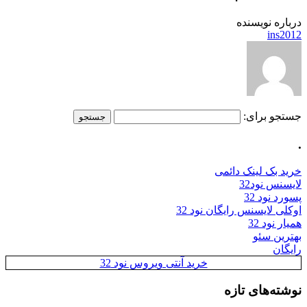
درباره نویسنده
ins2012
جستجو برای:
.
خرید بک لینک دائمی
لایسنس نود32
پسورد نود 32
اوکلی لایسنس رایگان نود 32
همیار نود 32
بهترین سئو
رایگان
خرید آنتی ویروس نود 32
نوشته‌های تازه