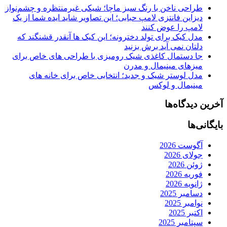
طراحی ناخن با رنگ سبز ماچا؛ شیکی غیرمنتظره و چشم‌نواز
دیزاین فانتزی لامپ حبابی؛ این تصاویر شاید ایده شما از یک
لامپ را عوض کنند
مدل کیک برای تولد دخترونه؛ این کیک ها آنقدر قشنگند که
دلتان نمی آید برش بزنید
جا دستمال کاغذی شیک رومیزی با طراحی های خاص برای
میزهای مینیمال و مدرن
مدل لوستر شیک و جدید؛ انتخابی خاص برای خانه های
مینیمال و لوکس
آخرین دیدگاه‌ها
بایگانی‌ها
آگوست 2026
جولای 2026
ژوئن 2026
فوریه 2026
ژانویه 2026
دسامبر 2025
نوامبر 2025
اکتبر 2025
سپتامبر 2025