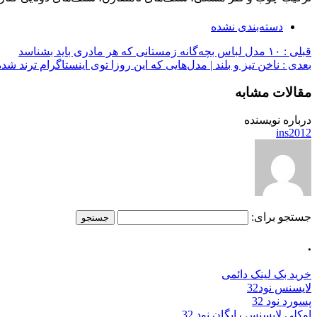
دسته‌بندی نشده
قبلی :
۱۰ مدل لباس بچه‌گانه زمستانی که هر مادری باید بشناسد
بعدی :
ناخن تیز و بلند | مدل‌هایی که این روزا توی اینستاگرام ترند شده
مقالات مشابه
درباره نویسنده
ins2012
جستجو برای:
.
خرید بک لینک دائمی
لایسنس نود32
پسورد نود 32
اوکلی لایسنس رایگان نود 32