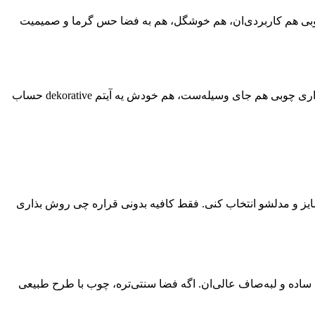
ی چوبی هم کاربردی‌ان، هم خوشگل، هم به فضا حس گرما و صمیمیت
چوب ذاتاً حس طبیعت و آرامش می‌ده ✅. وقتی روی دیوار استفاده می‌شه، فضا رو از یکنواختی در میاره بدون اینکه شلوغش کنه. شلف دیواری چوبی هم جای وسیله‌ست، هم خودش یه آیتم dekorative حساب
ایز و مدلشو انتخاب کنی. فقط کافیه بدونی قراره چی روش بذاری
ساده و لبه‌صاف عالی‌ان. اگه فضا سنتی‌تره، چوب با طرح طبیعی