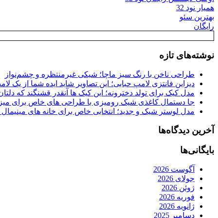
همیار نود 32
بهترین سئو
رایگان
نوشته‌های تازه
طراحی ناخن با رنگ سبز ماچا؛ شیکی غیرمنتظره و چشم‌نواز
دیزاین فانتزی لامپ حبابی؛ این تصاویر شاید ایده شما از یک لا
مدل کیک برای تولد دخترونه؛ این کیک ها آنقدر قشنگند که دلتان
جا دستمال کاغذی شیک رومیزی با طراحی های خاص برای میزه
مدل لوستر شیک و جدید؛ انتخابی خاص برای خانه های مینیمال
آخرین دیدگاه‌ها
بایگانی‌ها
آگوست 2026
جولای 2026
ژوئن 2026
فوریه 2026
ژانویه 2026
دسامبر 2025