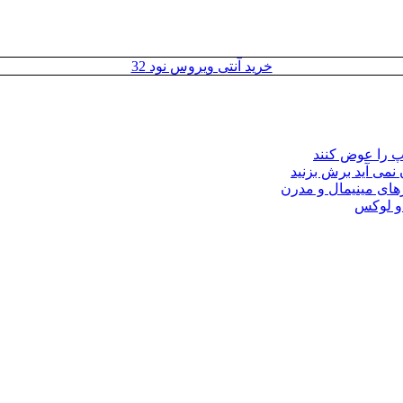
خرید آنتی ویروس نود 32
مپ را عوض کنند
 نمی آید برش بزنید
ای مینیمال و مدرن
 و لوکس