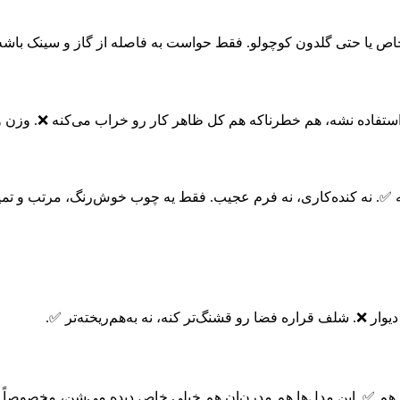
های خاص یا حتی گلدون کوچولو. فقط حواست به فاصله از گاز و سینک باش
اده نشه، هم خطرناکه هم کل ظاهر کار رو خراب می‌کنه ❌. وزن وسا
✅. نه کنده‌کاری، نه فرم عجیب. فقط یه چوب خوش‌رنگ، مرتب و تمیز 
وار ❌. شلف قراره فضا رو قشنگ‌تر کنه، نه به‌هم‌ریخته‌تر ✅.
 ✅. این مدل‌ها هم مدرن‌ان هم خیلی خاص دیده می‌شن، مخصوصاً تو خ