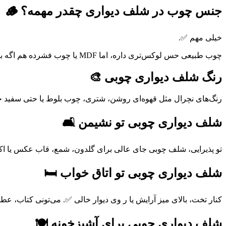
جنس چوب در شلف دیواری چقدر مهمه؟ 🪵
خیلی مهم ✅.
چوب طبیعی حس لوکس‌تری داره، اما MDF یا چوب فشرده هم اگه با روکش خوب ساخته شده باشه، هم زیباست هم اقتصادی‌تر. مهم اینه که شلف لق نزنه و تحمل وزن داشته باشه 🔧.
رنگ شلف دیواری چوبی 🎨
رنگ‌های نچرال مثل قهوه‌ای روشن، شتری، چوب بلوط یا حتی سفید خیل
شلف دیواری چوبی تو نشیمن 🛋️
تو پذیرایی، شلف چوبی جای عالی برای گلدون، شمع، قاب عکس یا اکسسو
شلف دیواری چوبی تو اتاق خواب 🛏️
کنار تخت، بالای میز آرایش یا ر وی دیوار خالی ✅. می‌تونی کتاب، ع
شلف دیواری چوبی برای آشپزخونه 🍽️