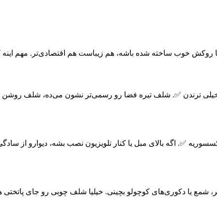
ی ترندن ✅. شلف تیره فضا رو رسمی‌تر نشون می‌ده، شلف روشن فضا رو
ریه ✅. اگه بالای مبل یا کنار تلویزیون نصب بشه، دیوارو از سادگی 
طر، شمع یا دکوری‌های کوچولو بچینی. خیلیا شلف چوبی رو جای پاتختی