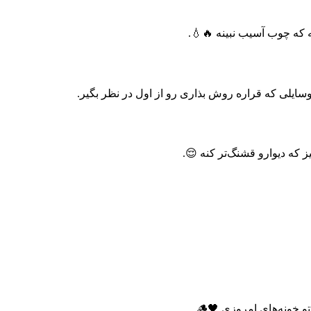
ه که چوب آسیب نبینه 🔥💧.
یلی که قراره روش بذاری رو از اول در نظر بگیر.
که دیوارو قشنگ‌تر کنه 😌.
ونه‌های امروزی 🖤🪵.