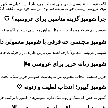
اگه دعوت به عروسی شدی ولی نه دلت می‌خواد لباس خیلی سنگین بپو
توی عروسی‌ رسمی جواب می‌ده هم توی مراسم خودمونی، فقط کافی
چرا شومیز گزینه مناسبی برای عروسیه؟ 🤍
شومیز هم شیکه هم راحت. نه مثل پیراهن مجلسی دست‌وپاگیره، نه مثل 
شومیز مجلسی چه فرقی با شومیز معمولی دا
شومیز عروسی معمولاً پارچه لطیف‌تر، برش ظریف‌تر و جزئیات خاص‌تر
شومیز زنانه حریر برای عروسی 🌬️
حریر همیشه انتخاب محبوب مراسم‌هاست. شومیز حریر سبک، لَخت و 
شومیز گیپور؛ انتخاب لطیف و زنونه 🤍
گیپور یه حس کلاسیک و رومانتیک داره. شومیزهای گیپور یا ترکیب حریر
شومیز لمه و براق برای عروسی شب 🌟