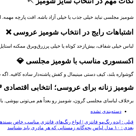
نکات مهم در انتخاب سایز شومیز 🪡
شومیز مجلسی نباید خیلی جذب یا خیلی آزاد باشه. افت پارچه مهمه.
اشتباهات رایج در انتخاب شومیز عروسی ❌
لباس خیلی شفاف، بیش‌ازحد کوتاه یا خیلی پرزرق‌وبرق ممکنه استایل
اکسسوری مناسب با شومیز مجلسی 💎
گوشواره بلند، کیف دستی مینیمال و کفش پاشنه‌دار ساده کافیه. اگ
شومیز زنانه برای عروسی؛ انتخابی اقتصادی 
برخلاف لباسای مجلسی گرون، شومیز رو بعداً هم می‌تونی بپوشی. با ی
دسته‌بندی نشده
قبلی :
ایده رنگ‌مو فانتزی | انواع رنگ‌های فانتزی مناسب خاص پسندها
بعدی :
۱۰ مدل لباس بچه‌گانه زمستانی که هر مادری باید بشناسد