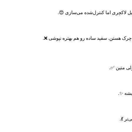
یل لاکچری اما کنترل‌شده می‌سازی 😍.
 چرک هستن. سفید ساده رو هم بهتره نپوشی ❌.
لی متین ✅.
بشه ✨.
تر 💃.