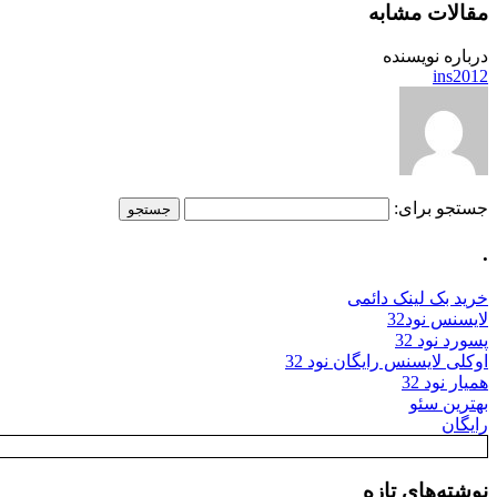
مقالات مشابه
درباره نویسنده
ins2012
جستجو برای:
.
خرید بک لینک دائمی
لایسنس نود32
پسورد نود 32
اوکلی لایسنس رایگان نود 32
همیار نود 32
بهترین سئو
رایگان
نوشته‌های تازه