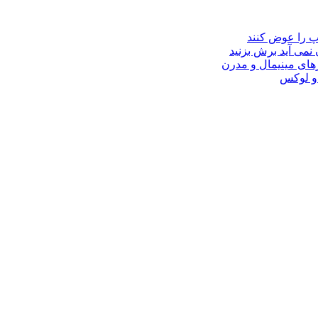
مپ را عوض کنند
 نمی آید برش بزنید
ای مینیمال و مدرن
 و لوکس