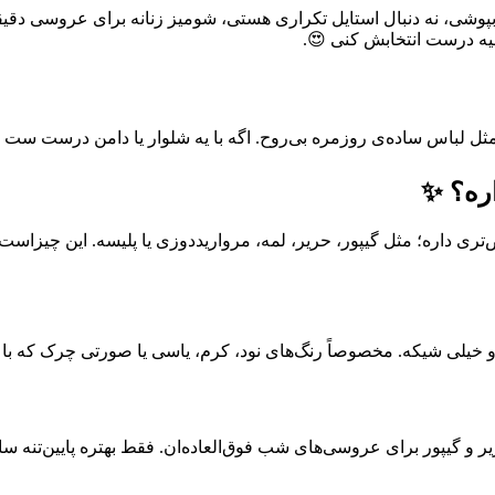
شی، نه دنبال استایل تکراری هستی، شومیز زنانه برای عروسی دقیقا
ه درست انتخابش کنی 😍.
لباس ساده‌ی روزمره بی‌روح. اگه با یه شلوار یا دامن درست ست بشه،
ره؟ ✨
ی داره؛ مثل گیپور، حریر، لمه، مرواریددوزی یا پلیسه. این چیزاست 
خیلی شیکه. مخصوصاً رنگ‌های نود، کرم، یاسی یا صورتی چرک که ب
 و گیپور برای عروسی‌های شب فوق‌العاده‌ان. فقط بهتره پایین‌تنه ساد