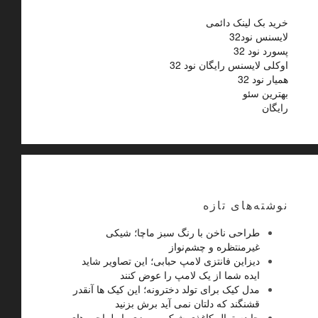
خرید بک لینک دائمی
لایسنس نود32
پسورد نود 32
اوکلی لایسنس رایگان نود 32
همیار نود 32
بهترین سئو
رایگان
نوشته‌های تازه
طراحی ناخن با رنگ سبز ماچا؛ شیکی
غیرمنتظره و چشم‌نواز
دیزاین فانتزی لامپ حبابی؛ این تصاویر شاید
ایده شما از یک لامپ را عوض کنند
مدل کیک برای تولد دخترونه؛ این کیک ها آنقدر
قشنگند که دلتان نمی آید برش بزنید
جا دستمال کاغذی شیک رومیزی با طراحی های