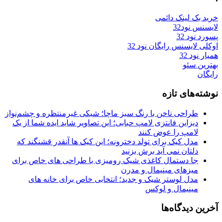
خرید بک لینک دائمی
لایسنس نود32
پسورد نود 32
اوکلی لایسنس رایگان نود 32
همیار نود 32
بهترین سئو
رایگان
نوشته‌های تازه
طراحی ناخن با رنگ سبز ماچا؛ شیکی غیرمنتظره و چشم‌نواز
دیزاین فانتزی لامپ حبابی؛ این تصاویر شاید ایده شما از یک
لامپ را عوض کنند
مدل کیک برای تولد دخترونه؛ این کیک ها آنقدر قشنگند که
دلتان نمی آید برش بزنید
جا دستمال کاغذی شیک رومیزی با طراحی های خاص برای
میزهای مینیمال و مدرن
مدل لوستر شیک و جدید؛ انتخابی خاص برای خانه های
مینیمال و لوکس
آخرین دیدگاه‌ها