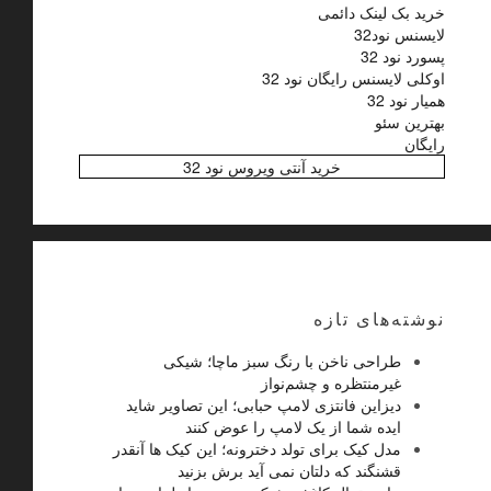
خرید بک لینک دائمی
لایسنس نود32
پسورد نود 32
اوکلی لایسنس رایگان نود 32
همیار نود 32
بهترین سئو
رایگان
خرید آنتی ویروس نود 32
نوشته‌های تازه
طراحی ناخن با رنگ سبز ماچا؛ شیکی
غیرمنتظره و چشم‌نواز
دیزاین فانتزی لامپ حبابی؛ این تصاویر شاید
ایده شما از یک لامپ را عوض کنند
مدل کیک برای تولد دخترونه؛ این کیک ها آنقدر
قشنگند که دلتان نمی آید برش بزنید