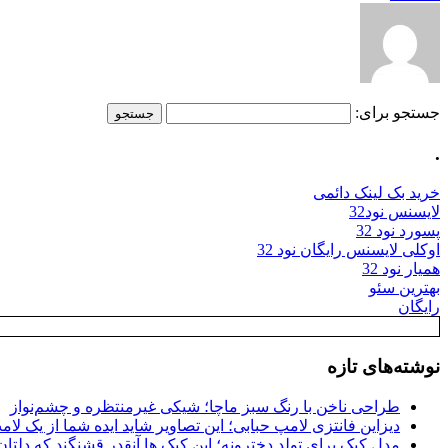
جستجو برای:
.
خرید بک لینک دائمی
لایسنس نود32
پسورد نود 32
اوکلی لایسنس رایگان نود 32
همیار نود 32
بهترین سئو
رایگان
نوشته‌های تازه
طراحی ناخن با رنگ سبز ماچا؛ شیکی غیرمنتظره و چشم‌نواز
دیزاین فانتزی لامپ حبابی؛ این تصاویر شاید ایده شما از یک لا
مدل کیک برای تولد دخترونه؛ این کیک ها آنقدر قشنگند که دلتان