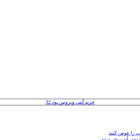
خرید آنتی ویروس نود 32
مپ را عوض کنند
 نمی آید برش بزنید