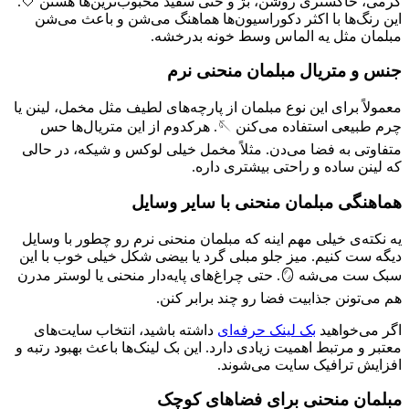
کرمی، خاکستری روشن، بژ و حتی سفید محبوب‌ترین‌ها هستن 🤍.
این رنگ‌ها با اکثر دکوراسیون‌ها هماهنگ می‌شن و باعث می‌شن
مبلمان مثل یه الماس وسط خونه بدرخشه.
جنس و متریال مبلمان منحنی نرم
معمولاً برای این نوع مبلمان از پارچه‌های لطیف مثل مخمل، لینن یا
چرم طبیعی استفاده می‌کنن 🪡. هرکدوم از این متریال‌ها حس
متفاوتی به فضا می‌دن. مثلاً مخمل خیلی لوکس و شیکه، در حالی
که لینن ساده و راحتی بیشتری داره.
هماهنگی مبلمان منحنی با سایر وسایل
یه نکته‌ی خیلی مهم اینه که مبلمان منحنی نرم رو چطور با وسایل
دیگه ست کنیم. میز جلو مبلی گرد یا بیضی شکل خیلی خوب با این
سبک ست می‌شه 🪞. حتی چراغ‌های پایه‌دار منحنی یا لوستر مدرن
هم می‌تونن جذابیت فضا رو چند برابر کنن.
اگر می‌خواهید
بک لینک حرفه‌ای
داشته باشید، انتخاب سایت‌های
معتبر و مرتبط اهمیت زیادی دارد. این بک لینک‌ها باعث بهبود رتبه و
افزایش ترافیک سایت می‌شوند.
مبلمان منحنی برای فضاهای کوچک