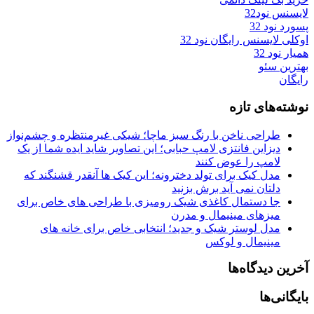
لایسنس نود32
پسورد نود 32
اوکلی لایسنس رایگان نود 32
همیار نود 32
بهترین سئو
رایگان
نوشته‌های تازه
طراحی ناخن با رنگ سبز ماچا؛ شیکی غیرمنتظره و چشم‌نواز
دیزاین فانتزی لامپ حبابی؛ این تصاویر شاید ایده شما از یک
لامپ را عوض کنند
مدل کیک برای تولد دخترونه؛ این کیک ها آنقدر قشنگند که
دلتان نمی آید برش بزنید
جا دستمال کاغذی شیک رومیزی با طراحی های خاص برای
میزهای مینیمال و مدرن
مدل لوستر شیک و جدید؛ انتخابی خاص برای خانه های
مینیمال و لوکس
آخرین دیدگاه‌ها
بایگانی‌ها