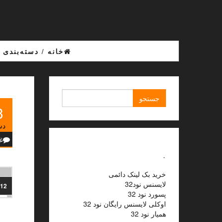
Ski
t
th
conten
خانه
/
دسته‌بندی 
جستجو
برای:
3
دس
غ
.
خرید بک لینک دائمی
لایسنس نود32
012
پسورد نود 32
اوکلی لایسنس رایگان نود 32
همیار نود 32