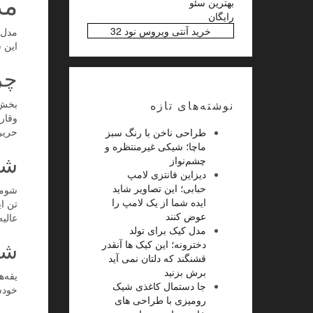
مد
بهترین سئو
رایگان
خرید آنتی ویروس نود 32
مدل 
این ش
چر
بخش 
نوشته‌های تازه
وقار
حریر
طراحی ناخن با رنگ سبز
ماچا؛ شیکی غیرمنتظره و
شو
چشم‌نواز
دیزاین فانتزی لامپ
حبابی؛ این تصاویر شاید
شومی
ایده شما از یک لامپ را
تن ا
عوض کنند
عالیه
مدل کیک برای تولد
شو
دخترونه؛ این کیک ها آنقدر
قشنگند که دلتان نمی آید
برش بزنید
یقه‌
جا دستمال کاغذی شیک
خودش
رومیزی با طراحی های