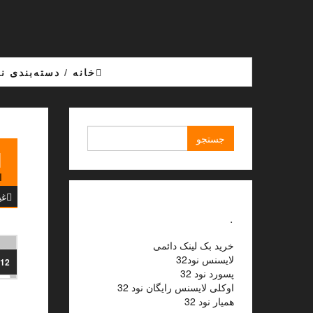
Ski
t
th
conten
خانه
/
دسته‌بندی ن
جستجو
برای:
1
ا
غی
.
خرید بک لینک دائمی
لایسنس نود32
012
پسورد نود 32
اوکلی لایسنس رایگان نود 32
همیار نود 32