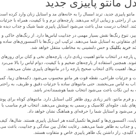
ل مانتو پاییزی جدید
انتو پاییزی جدید، ترند امسال را به خانه‌های مد و استایل زنان وارد کرده اس
ی از راحتی و زیبایی ارائه می‌دهند. پارچه‌های نرم و با کیفیت، همراه با جزئیا
نند. انتخاب درست مدل باعث می‌شود استایل پاییزی شما شیک و جذاب دیده ش
اییز، تنوع رنگ‌ها نقش بسیار مهمی در جذابیت لباس‌ها دارد. از رنگ‌های خاکی 
ای متفاوتی به استایل شما می‌دهند. ترکیب این رنگ‌ها با اکسسوری‌های ساده
ند
خرید بکلینک
و حس دلنشینی به مخاطب منتقل خواهد شد.
پارچه در انتخاب مانتو اهمیت زیادی دارد. پارچه‌های نخی و کتان برای روزها
ند. همچنین استفاده از پارچه‌های ضخیم و با کیفیت، دوام لباس را بالا می‌برد 
‌ها، اهمیت بالای انتخاب صحیح پارچه را در مانتوهای پاییزی نشان می‌دهند.
 و جزئیات طراحی، نقطه قوت هر مانتو محسوب می‌شود. دکمه‌های زیبا، ک
اب به لباس می‌بخشند. حتی مانتوهای ساده با جزئیات دقیق و ظریف، به راحتی 
 به این نکات باعث می‌شود انتخاب شما هوشمندانه‌تر باشد.
و فرم مانتو، تاثیر زیادی روی ظاهر کلی استایل دارد. مانتوهای کوتاه برای
وهای بلند، جلوه‌ای کلاسیک و رسمی به پوشش می‌دهند. انتخاب فرم مناسب با ان
ر می‌شود و استایل شما را حرفه‌ای و هماهنگ نشان خواهد داد.
هایت، اکسسوری‌ها و کفش‌ها تکمیل‌کننده هر استایل پاییزی هستند. شال‌ها، کیف
 و جذاب به ظاهر شما می‌دهند. رعایت تعادل بین سادگی و جذابیت، باعث می‌
 کلیدی، راز داشتن یک ظاهر پاییزی خاص و متفاوت هستند.