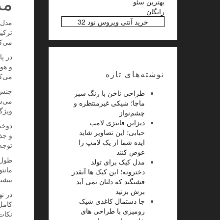
مد
بهترین سئو
رایگان
خرید آنتی ویروس نود 32
مدل م
ترکیب
می‌ک
در پ
و هو
نوشته‌های تازه
می‌ک
جنس 
طراحی ناخن با رنگ سبز
می‌شو
ماچا؛ شیکی غیرمنتظره و
ویژگی
چشم‌نواز
دیزاین فانتزی لامپ
دوخت
حبابی؛ این تصاویر شاید
و جذ
ایده شما از یک لامپ را
توجه
عوض کنند
طول 
مدل کیک برای تولد
مانت
دخترونه؛ این کیک ها آنقدر
بیشت
قشنگند که دلتان نمی آید
برش بزنید
در ن
جا دستمال کاغذی شیک
کامل
رومیزی با طراحی های
نکات