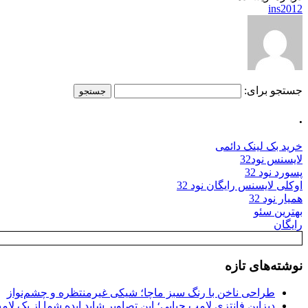
ins2012
جستجو برای:
.
خرید بک لینک دائمی
لایسنس نود32
پسورد نود 32
اوکلی لایسنس رایگان نود 32
همیار نود 32
بهترین سئو
رایگان
نوشته‌های تازه
طراحی ناخن با رنگ سبز ماچا؛ شیکی غیرمنتظره و چشم‌نواز
دیزاین فانتزی لامپ حبابی؛ این تصاویر شاید ایده شما از یک لا