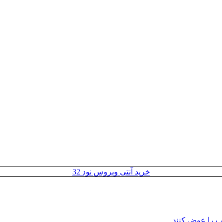
خرید آنتی ویروس نود 32
مپ را عوض کنند