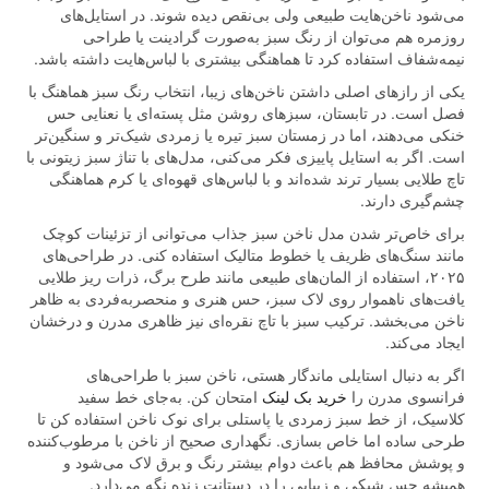
می‌شود ناخن‌هایت طبیعی ولی بی‌نقص دیده شوند. در استایل‌های
روزمره هم می‌توان از رنگ سبز به‌صورت گرادینت یا طراحی
نیمه‌شفاف استفاده کرد تا هماهنگی بیشتری با لباس‌هایت داشته باشد.
یکی از رازهای اصلی داشتن ناخن‌های زیبا، انتخاب رنگ سبز هماهنگ با
فصل است. در تابستان، سبزهای روشن مثل پسته‌ای یا نعنایی حس
خنکی می‌دهند، اما در زمستان سبز تیره یا زمردی شیک‌تر و سنگین‌تر
است. اگر به استایل پاییزی فکر می‌کنی، مدل‌های با تناژ سبز زیتونی با
تاچ طلایی بسیار ترند شده‌اند و با لباس‌های قهوه‌ای یا کرم هماهنگی
چشم‌گیری دارند.
برای خاص‌تر شدن مدل ناخن سبز جذاب می‌توانی از تزئینات کوچک
مانند سنگ‌های ظریف یا خطوط متالیک استفاده کنی. در طراحی‌های
۲۰۲۵، استفاده از المان‌های طبیعی مانند طرح برگ، ذرات ریز طلایی
یافت‌های ناهموار روی لاک سبز، حس هنری و منحصربه‌فردی به ظاهر
ناخن می‌بخشد. ترکیب سبز با تاچ نقره‌ای نیز ظاهری مدرن و درخشان
ایجاد می‌کند.
اگر به دنبال استایلی ماندگار هستی، ناخن سبز با طراحی‌های
فرانسوی مدرن را
خرید بک لینک
امتحان کن. به‌جای خط سفید
کلاسیک، از خط سبز زمردی یا پاستلی برای نوک ناخن استفاده کن تا
طرحی ساده اما خاص بسازی. نگهداری صحیح از ناخن با مرطوب‌کننده
و پوشش محافظ هم باعث دوام بیشتر رنگ و برق لاک می‌شود و
همیشه حس شیکی و زیبایی را در دستانت زنده نگه می‌دارد.