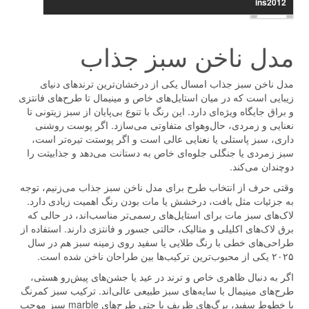
ins2012
مدل ناخن سبز جذاب
مدل ناخن سبز جذاب امسال یکی از درخشان‌ترین ترندهای دنیای
زیبایی است که در میان استایل‌های خاص و مینیمال تا طرح‌های فانتزی
و براق جایگاه ویژه‌ای دارد. این رنگ با تنوع بی‌پایان از سبز زیتونی تا
نعنایی و زمردی، حال‌و‌هوای متفاوتی می‌سازد. اگر پوست روشنی
داری، سبز پاستلی یا نعنایی عالی است و اگر پوستت تیره‌تر است،
سبز زمردی یا جنگلی جلوه‌ای خاص به دستانت می‌دهد و جذابیتت را
دوچندان می‌کند.
وقتی حرف از انتخاب طرح برای مدل ناخن سبز جذاب می‌زنیم، توجه
به جزئیات مثل بافت، درخشش یا مات بودن رنگ اهمیت زیادی دارد.
لاک‌های سبز مات برای استایل‌های رسمی‌تر مناسب‌اند، در حالی که
برق لاک‌های اکلیلی و متالیک، حالتی جسور و فانتزی دارند. استفاده از
طراحی‌های خطی با رنگ طلایی یا سفید روی زمینه سبز هم در سال
۲۰۲۵ یکی از محبوب‌ترین ترکیب‌ها بین طراحان ناخن شده است.
اگر به دنبال ظاهری خاص و ترند در عید یا جشن‌های پیش‌رو هستی،
طرح‌های مینیمال با سایه‌های سبز طبیعی عالی‌اند. ترکیب سبز کمرنگ
با خطوط سفید، برگ‌های ظریف یا حتی طرح‌های marble سبز موجب