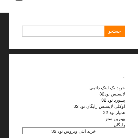
جستجو
برای:
.
خرید بک لینک دائمی
لایسنس نود32
پسورد نود 32
اوکلی لایسنس رایگان نود 32
همیار نود 32
بهترین سئو
رایگان
خرید آنتی ویروس نود 32