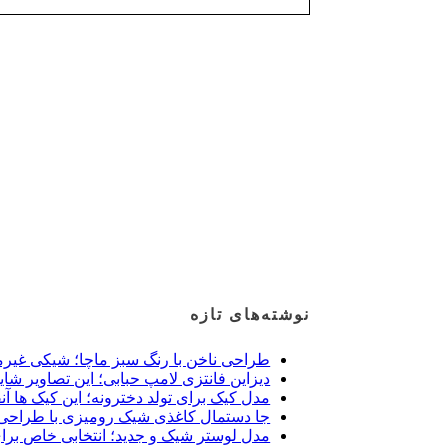
نوشته‌های تازه
طراحی ناخن با رنگ سبز ماچا؛ شیکی غیرم
دیزاین فانتزی لامپ حبابی؛ این تصاویر شای
مدل کیک برای تولد دخترونه؛ این کیک ها آن
جا دستمال کاغذی شیک رومیزی با طراحی 
مدل لوستر شیک و جدید؛ انتخابی خاص برا