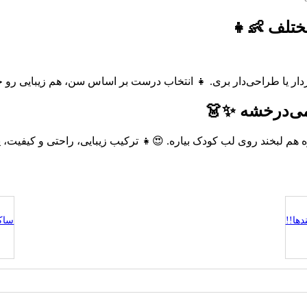
ختلف 👶👧
ردار یا طراحی‌دار بری. 👧 انتخاب درست بر اساس سن، هم زیبایی رو 
 می‌درخشه ✨👗
ه هم لبخند روی لب کودک بیاره. 😍👧 ترکیب زیبایی، راحتی و کیفیت، ی
دها!!
ساک دس