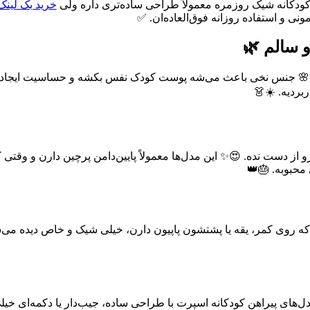
کودکانه شیک روزمره معمولاً طراحی ساده‌تری داره ولی
خرید بک لینک
ی و استفاده روزانه فوق‌العاده‌ان. ✅
 سالم 🌿
ستن. 🌸 جنس نخی باعث می‌شه پوست کودک نفس بکشه و حساسیت ایجاد نش
ردیه. ☀️👗
رو از دست نده. 😍✨ این مدل‌ها معمولاً پایین‌دامن پرچین دارن و وقت
محبوبه. 🎂👑
ی که روی کمر، یقه یا پشتشون پاپیون دارن، خیلی شیک و خاص دیده می‌شن.
ی پیراهن کودکانه اسپرت با طراحی ساده، جیب‌دار یا دکمه‌ای خیلی 