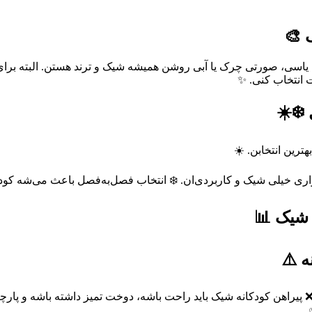
 🎨
یاسی، صورتی چرک یا آبی روشن همیشه شیک و ترند هستن. البته برای ب
 انتخاب کنی. ✨
❄️☀️
هترین انتخابن. ☀️
لواری خیلی شیک و کاربردی‌ان. ❄️ انتخاب فصل‌به‌فصل باعث می‌شه 
 شیک 📊
ه ⚠️
 ❌ پیراهن کودکانه شیک باید راحت باشه، دوخت تمیز داشته باشه و پار