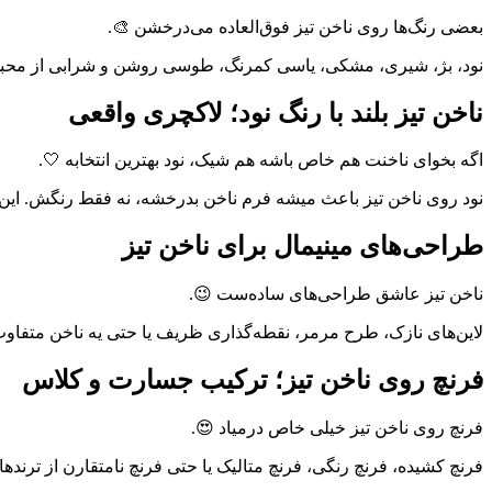
بعضی رنگ‌ها روی ناخن تیز فوق‌العاده می‌درخشن 🎨.
نود، بژ، شیری، مشکی، یاسی کمرنگ، طوسی روشن و شرابی از محبوب‌
ناخن تیز بلند با رنگ نود؛ لاکچری واقعی
اگه بخوای ناخنت هم خاص باشه هم شیک، نود بهترین انتخابه 🤍.
نود روی ناخن تیز باعث میشه فرم ناخن بدرخشه، نه فقط رنگش. این 
طراحی‌های مینیمال برای ناخن تیز
ناخن تیز عاشق طراحی‌های ساده‌ست 😉.
لاین‌های نازک، طرح مرمر، نقطه‌گذاری ظریف یا حتی یه ناخن متفاوت (accent nail) بهترین گزینه‌ها هستن. این سبک طراحی باعث میشه ناخن تیز شیک دیده بشه نه شل
فرنچ روی ناخن تیز؛ ترکیب جسارت و کلاس
فرنچ روی ناخن تیز خیلی خاص درمیاد 😍.
فرنچ کشیده، فرنچ رنگی، فرنچ متالیک یا حتی فرنچ نامتقارن از ترنده