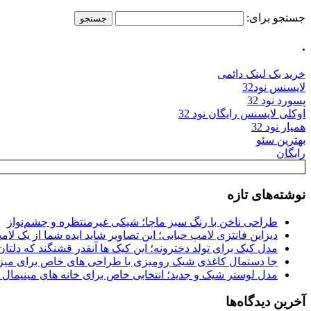
جستجو برای:
.
خرید بک لینک دائمی
لایسنس نود32
پسورد نود 32
اوکلی لایسنس رایگان نود 32
همیار نود 32
بهترین سئو
رایگان
نوشته‌های تازه
طراحی ناخن با رنگ سبز ماچا؛ شیکی غیرمنتظره و چشم‌نواز
دیزاین فانتزی لامپ حبابی؛ این تصاویر شاید ایده شما از یک لا
مدل کیک برای تولد دخترونه؛ این کیک ها آنقدر قشنگند که دلتان
جا دستمال کاغذی شیک رومیزی با طراحی های خاص برای میزه
مدل لوستر شیک و جدید؛ انتخابی خاص برای خانه های مینیمال
آخرین دیدگاه‌ها