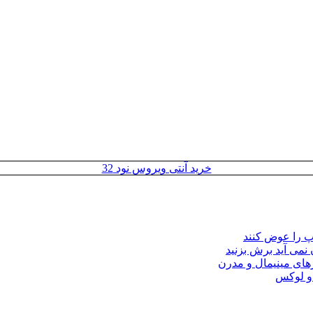
خرید آنتی ویروس نود 32
مپ را عوض کنند
 نمی آید برش بزنید
ای مینیمال و مدرن
 و لوکس