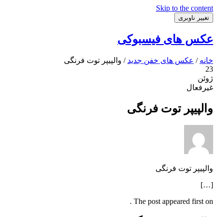
Skip to the content
تغییر ناوبری
عکس های فیسبوکی
خانه
/
عکس های خفن جدید
/ والپیپر توت فرنگی
23
ژوئن
غیرفعال
والپیپر توت فرنگی
والپیپر توت فرنگی
[…]
The post appeared first on .