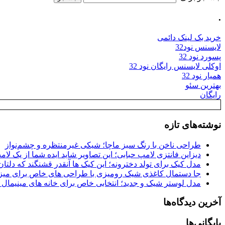
.
خرید بک لینک دائمی
لایسنس نود32
پسورد نود 32
اوکلی لایسنس رایگان نود 32
همیار نود 32
بهترین سئو
رایگان
نوشته‌های تازه
طراحی ناخن با رنگ سبز ماچا؛ شیکی غیرمنتظره و چشم‌نواز
دیزاین فانتزی لامپ حبابی؛ این تصاویر شاید ایده شما از یک لا
مدل کیک برای تولد دخترونه؛ این کیک ها آنقدر قشنگند که دلتان
جا دستمال کاغذی شیک رومیزی با طراحی های خاص برای میزه
مدل لوستر شیک و جدید؛ انتخابی خاص برای خانه های مینیمال
آخرین دیدگاه‌ها
بایگانی‌ها