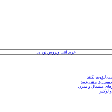
خرید آنتی ویروس نود 32
مپ را عوض کنند
 نمی آید برش بزنید
ای مینیمال و مدرن
 و لوکس