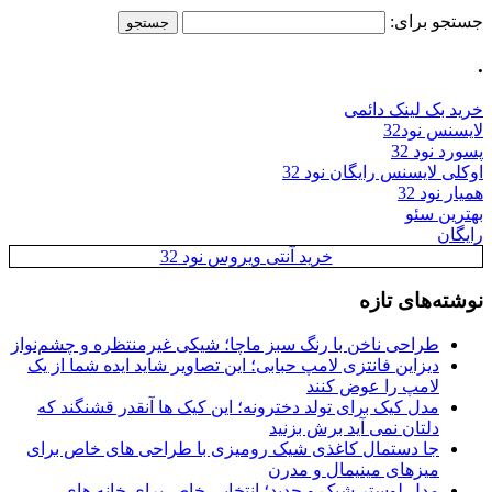
جستجو برای:
.
خرید بک لینک دائمی
لایسنس نود32
پسورد نود 32
اوکلی لایسنس رایگان نود 32
همیار نود 32
بهترین سئو
رایگان
خرید آنتی ویروس نود 32
نوشته‌های تازه
طراحی ناخن با رنگ سبز ماچا؛ شیکی غیرمنتظره و چشم‌نواز
دیزاین فانتزی لامپ حبابی؛ این تصاویر شاید ایده شما از یک
لامپ را عوض کنند
مدل کیک برای تولد دخترونه؛ این کیک ها آنقدر قشنگند که
دلتان نمی آید برش بزنید
جا دستمال کاغذی شیک رومیزی با طراحی های خاص برای
میزهای مینیمال و مدرن
مدل لوستر شیک و جدید؛ انتخابی خاص برای خانه های