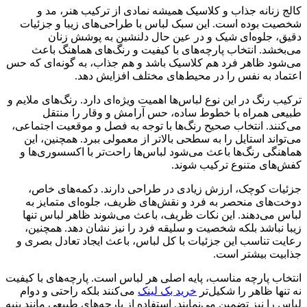
کالج زنانه جذاب و کلاسیک همیشه نمادی از ترکیب هنر، مد و
شخصیت بوده است. این سبک لباس با طراحی‌های زیبا و جزئیات
دقیق، جلوه‌ای شیک و در عین حال دلنشین به پوشش زنان
می‌بخشد. انتخاب پارچه‌های با کیفیت و رنگ‌های هماهنگ باعث
می‌شود ظاهر فرد هم کلاسیک باشد و هم جذاب، به گونه‌ای که حس
اعتماد به نفس را در محیط‌های مختلف افزایش دهد.
ترکیب رنگ در این نوع لباس‌ها اهمیت ویژه‌ای دارد. رنگ‌های ملایم و
طبیعی همراه با خطوط ساده، حس آرامش و وقار را منتقل
می‌کنند. انتخاب صحیح رنگ‌ها با توجه به فصل و موقعیت اجتماعی،
می‌تواند استایل را به سطحی بالاتر از معمولی ببرد. همچنین، این
هماهنگی رنگ‌ها باعث می‌شود لباس‌ها راحت‌تر با اکسسوری‌ها و
کفش‌های متنوع ترکیب شوند.
جزئیات کوچک، ارزش زیادی در طراحی دارند. دکمه‌های خاص،
دوخت‌های منحصر به فرد و نقش‌های ظریف، جلوه‌ای متمایز به
لباس می‌دهند. این نکات ظریف، باعث می‌شوند ظاهر لباس تنها
زیبا نباشد بلکه شخصیت و سلیقه فرد را نیز نشان دهد. همچنین،
رعایت تناسب این جزئیات با کل لباس، باعث ایجاد تعادل بصری و
جذابیت بیشتر است.
انتخاب پارچه مناسب، پایه اصلی هر لباس است. پارچه‌های با کیفیت
نه تنها ظاهر را شکیل‌تر
خرید بک لینک
می‌کنند بلکه راحتی و دوام
لباس را نیز تضمین می‌نمایند. استفاده از پارچه‌های طبیعی مانند پنبه