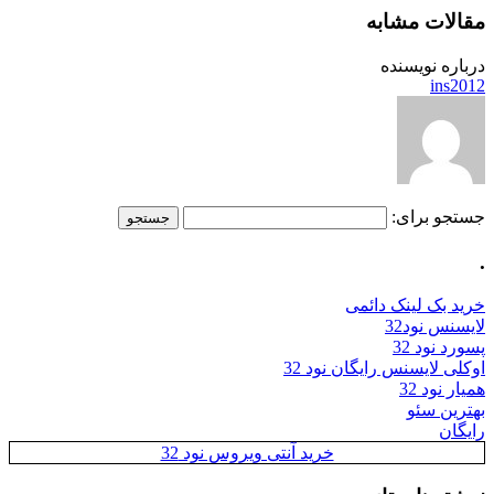
مقالات مشابه
درباره نویسنده
ins2012
جستجو برای:
.
خرید بک لینک دائمی
لایسنس نود32
پسورد نود 32
اوکلی لایسنس رایگان نود 32
همیار نود 32
بهترین سئو
رایگان
خرید آنتی ویروس نود 32