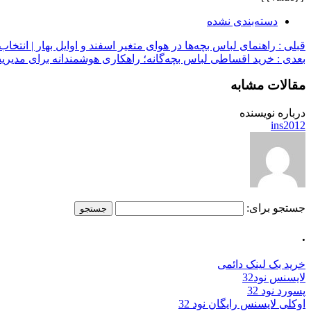
دسته‌بندی نشده
قبلی :
راهنمای لباس بچه‌ها در هوای متغیر اسفند و اوایل بهار | انتخا
بعدی :
خرید اقساطی لباس بچه‌گانه؛ راهکاری هوشمندانه برای مدیریت 
مقالات مشابه
درباره نویسنده
ins2012
جستجو برای:
.
خرید بک لینک دائمی
لایسنس نود32
پسورد نود 32
اوکلی لایسنس رایگان نود 32