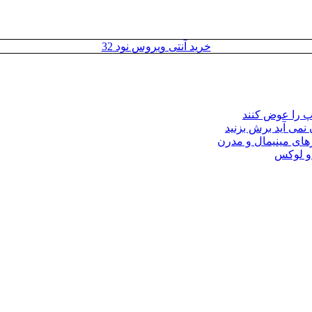
خرید آنتی ویروس نود 32
مپ را عوض کنند
 نمی آید برش بزنید
ای مینیمال و مدرن
 و لوکس