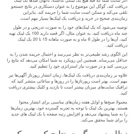
اگر سایت شما که قبلا هیچ بک لینکی نداشته، ناگهان صدها بک لینک
دریافت کند، گوگل این موضوع را به عنوان دستکاری در نتایج جستجو
تلقی می‌کند و ممکن است سایت شما را جریمه کند. بنابراین
زمان‌بندی صحیح در خرید و دریافت بک لینک‌ها بسیار مهم است.
توصیه می‌شود که بک لینک‌های خود را به صورت تدریجی و در طول
چند ماه دریافت کنید. به عنوان مثال، اگر قصد دارید 100 بک لینک تهیه
کنید، آن‌ها را در طول 6 ماه و به صورت ماهانه 15 تا 20 بک لینک
دریافت کنید.
این الگوی رشد طبیعی‌تر به نظر می‌رسد و احتمال جریمه شدن را به
حداقل می‌رساند. همچنین این رویکرد به شما امکان می‌دهد که نتایج را
بررسی کنید و در صورت نیاز استراتژی خود را تنظیم کنید.
علاوه بر زمان‌بندی دریافت بک لینک‌ها، زمان انتشار رپورتاژ آگهی‌ها نیز
مهم است. بهتر است رپورتاژها را در روزها و ساعاتی منتشر کنید که
ترافیک سایت‌های میزبان بیشتر است تا بازدید و کلیک بیشتری دریافت
کنید.
معمولا صبح‌ها و اوایل هفته زمان‌های مناسبی برای انتشار محتوا
هستند. بهترین بک لینک با توجه به تجربه گسترده خود، بهترین زمان‌ها
را به شما پیشنهاد می‌دهد و افزایش رتبه صفحه با بک لینک های جدید
را برای شما محقق می‌کند.
نظارت و پیگیری نتایج کمپین بک