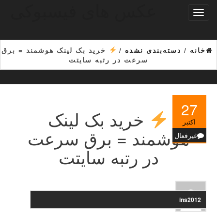
عکس های فیسبوکی
Ski
تغییر
t
ناوبری
th
conten
خانه
/
دسته‌بندی نشده
/
خرید بک لینک هوشمند = برق
سرعت در رتبه سایتت
27
خرید بک لینک
اکتبر
هوشمند = برق سرعت
غیرفعال
در رتبه سایتت
ins2012