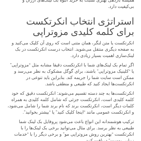
بی‌کیفیت دارد.
استراتژی انتخاب انکرتکست
برای کلمه کلیدی مزوتراپی
انکرتکست یا متن لنگر، همان متنی است که روی آن کلیک می‌کنید و
به صفحه دیگری منتقل می‌شوید. انتخاب درست انکرتکست در بک
لینک‌سازی اهمیت بسیار زیادی دارد.
اگر تمام بک لینک‌های شما با انکرتکست دقیقا مشابه مثل “مزوتراپی”
یا “کلینیک مزوتراپی” باشند، برای گوگل مشکوک به نظر می‌رسد و
ممکن است سایت شما را جریمه کند. بنابراین باید تنوعی در
انکرتکست‌ها ایجاد کنید که طبیعی و منطقی باشد.
انکرتکست‌ها به چند دسته تقسیم می‌شوند: انکرتکست دقیق که خود
کلمه کلیدی است، انکرتکست جزئی که شامل کلمه کلیدی به همراه
کلمات دیگر است، انکرتکست برند که نام برند شما را شامل می‌شود،
و انکرتکست عمومی مانند “اینجا کلیک کنید” یا “بیشتر بخوانید”.
ترکیب هوشمندانه این انواع باعث می‌شود پروفایل بک لینک شما
طبیعی به نظر برسد. برای مثال می‌توانید برخی بک لینک‌ها را با
انکرتکست “بهترین روش مزوتراپی مو” و برخی دیگر را با “خدمات
زیبایی پوست” دریافت کنید.