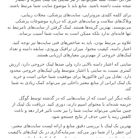
نتیجه مثبت داشته باشید. منابع باید با موضوع سایت شما مرتبط باشند.
برای کلمه کلیدی مزوتراپی، سایت‌های پزشکی، مجلات زیبایی،
وبلاگ‌های سلامت و سایت‌های خبری که درباره موضوعات پزشکی
می‌نویسند، بهترین گزینه‌ها هستند. لینک گرفتن از سایت‌های نامرتبط نه
تنها فایده‌ای ندارد بلکه ممکن است به سایت شما آسیب برساند.
علاوه بر مرتبط بودن، باید به شاخص‌های فنی سایت‌ها نیز توجه کنید.
اعتبار دامنه، کیفیت محتوا، میزان ترافیک ورودی، سابقه دامنه و تعداد
لینک‌های خروجی از مهم‌ترین معیارهای ارزیابی هستند.
سایتی که اعتبار دامنه بالایی دارد ولی صدها لینک خروجی دارد، ارزش
کمتری نسبت به سایتی با اعتبار متوسط ولی لینک‌های خروجی محدود
دارد. تعادل بین این فاکتورها برای موفقیت شما حیاتی است و خرید
بک لینک ایرانی از منابع معتبر داخلی نیز می‌تواند کمک زیادی به شما
کند.
نکته دیگر این است که از سایت‌هایی که در گذشته توسط گوگل
جریمه شده‌اند یا محتوای اسپم دارند، دوری کنید. دریافت بک لینک از
چنین منابعی می‌تواند سایت شما را نیز تحت تاثیر قرار دهد و باعث
کاهش رتبه یا حتی حذف از نتایج جستجو شود.
بهترین بک لینک با بررسی دقیق منابع و ارائه لیست سایت‌های معتبر،
این خطر را از شما دور می‌کند. سرمایه‌گذاری در بک لینک‌های باکیفیت
همیشه بازدهی بهتری نسبت به خرید انبوه بک لینک‌های ارزان و