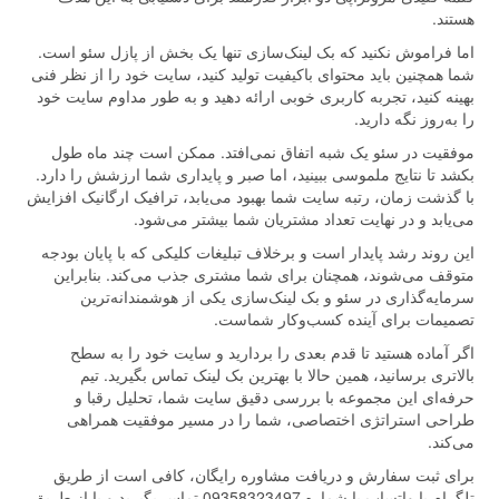
هستند.
اما فراموش نکنید که بک لینک‌سازی تنها یک بخش از پازل سئو است.
شما همچنین باید محتوای باکیفیت تولید کنید، سایت خود را از نظر فنی
بهینه کنید، تجربه کاربری خوبی ارائه دهید و به طور مداوم سایت خود
را به‌روز نگه دارید.
موفقیت در سئو یک شبه اتفاق نمی‌افتد. ممکن است چند ماه طول
بکشد تا نتایج ملموسی ببینید، اما صبر و پایداری شما ارزشش را دارد.
با گذشت زمان، رتبه سایت شما بهبود می‌یابد، ترافیک ارگانیک افزایش
می‌یابد و در نهایت تعداد مشتریان شما بیشتر می‌شود.
این روند رشد پایدار است و برخلاف تبلیغات کلیکی که با پایان بودجه
متوقف می‌شوند، همچنان برای شما مشتری جذب می‌کند. بنابراین
سرمایه‌گذاری در سئو و بک لینک‌سازی یکی از هوشمندانه‌ترین
تصمیمات برای آینده کسب‌وکار شماست.
اگر آماده هستید تا قدم بعدی را بردارید و سایت خود را به سطح
بالاتری برسانید، همین حالا با بهترین بک لینک تماس بگیرید. تیم
حرفه‌ای این مجموعه با بررسی دقیق سایت شما، تحلیل رقبا و
طراحی استراتژی اختصاصی، شما را در مسیر موفقیت همراهی
می‌کند.
برای ثبت سفارش و دریافت مشاوره رایگان، کافی است از طریق
تلگرام یا واتساپ با شماره 09358323497 تماس بگیرید و یا از طریق