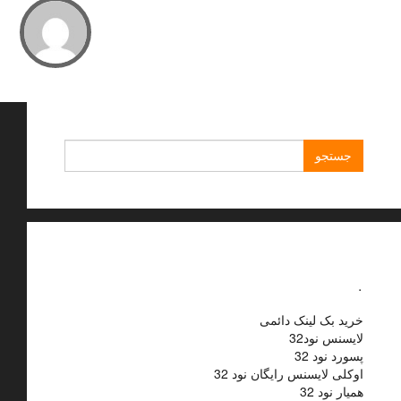
جستجو
برای:
.
خرید بک لینک دائمی
لایسنس نود32
پسورد نود 32
اوکلی لایسنس رایگان نود 32
همیار نود 32