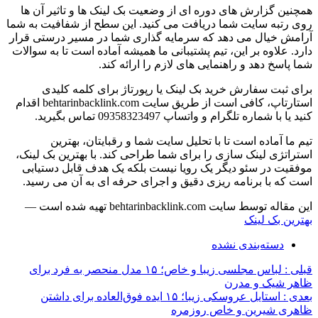
همچنین گزارش های دوره ای از وضعیت بک لینک ها و تاثیر آن ها
روی رتبه سایت شما دریافت می کنید. این سطح از شفافیت به شما
آرامش خیال می دهد که سرمایه گذاری شما در مسیر درستی قرار
دارد. علاوه بر این، تیم پشتیبانی ما همیشه آماده است تا به سوالات
شما پاسخ دهد و راهنمایی های لازم را ارائه کند.
برای ثبت سفارش خرید بک لینک یا رپورتاژ برای کلمه کلیدی
استارتاپ، کافی است از طریق سایت behtarinbacklink.com اقدام
کنید یا با شماره تلگرام و واتساپ 09358323497 تماس بگیرید.
تیم ما آماده است تا با تحلیل سایت شما و رقبایتان، بهترین
استراتژی لینک سازی را برای شما طراحی کند. با بهترین بک لینک،
موفقیت در سئو دیگر یک رویا نیست بلکه یک هدف قابل دستیابی
است که با برنامه ریزی دقیق و اجرای حرفه ای به آن می رسید.
این مقاله توسط سایت behtarinbacklink.com تهیه شده است —
بهترین بک لینک
دسته‌بندی نشده
قبلی :
لباس مجلسی زیبا و خاص؛ ۱۵ مدل منحصر به فرد برای
ظاهر شیک و مدرن
بعدی :
استایل عروسکی زیبا؛ ۱۵ ایده فوق‌العاده برای داشتن
ظاهری شیرین و خاص روزمره