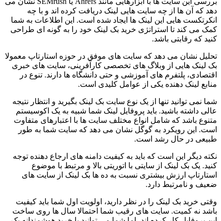
بررسی این سایت ها با ابزارهایی مانند Ahrefs یا SEMrush نشان می
دهد که آن ها از چه سایت هایی لینک دریافت کرده اند و با چه
انکرتکست هایی این لینک ها ایجاد شده است. این اطلاعات به شما
کمک می کند تا استراتژی خرید بک لینک خود را به گونه ای طراحی
کنید که رقابتی باشد.
تحلیل نشان می دهد که سایت های موفق در حوزه استارتاپ معمولا
بک لینک هایی از وبلاگ های تخصصی کارآفرینی، سایت های خبری
اقتصادی، پلتفرم های آموزشی و حتی دانشگاه ها دارند. تنوع در
منابع لینک دهنده یکی از عوامل کلیدی است.
شما نمی توانید تنها از یک نوع سایت بک لینک بگیرید و انتظار نتیجه
عالی داشته باشید. باید پروفایل لینک شما شبیه به یک اکوسیستم
متنوع باشد که شامل انواع مختلف سایت ها با اعتبارهای متفاوت
است. این رویکرد به گوگل نشان می دهد که سایت شما به طور
طبیعی در حال رشد است.
نکته دیگر این است که باید به کیفیت دامنه های ارجاع دهنده توجه
کنید. یک بک لینک از سایتی با اتوریتی بالا و مرتبط با موضوع
استارتاپ ارزش بیشتری نسبت به ده ها بک لینک از سایت های
ضعیف و نامرتبط دارد.
وقتی خرید بک لینک را در نظر دارید، اولویت اول شما باید کیفیت
باشد نه کمیت. سایت های رقیب شما احتمالا سال ها روی ساخت
این پروفایل کار کرده اند، اما شما می توانید با خرید هوشمندانه بک