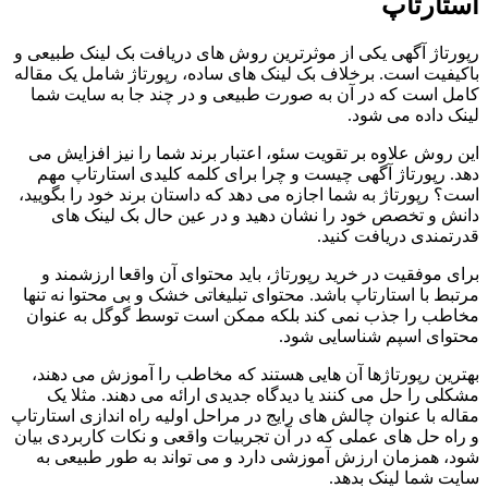
استارتاپ
رپورتاژ آگهی یکی از موثرترین روش های دریافت بک لینک طبیعی و
باکیفیت است. برخلاف بک لینک های ساده، رپورتاژ شامل یک مقاله
کامل است که در آن به صورت طبیعی و در چند جا به سایت شما
لینک داده می شود.
این روش علاوه بر تقویت سئو، اعتبار برند شما را نیز افزایش می
دهد. رپورتاژ آگهی چیست و چرا برای کلمه کلیدی استارتاپ مهم
است؟ رپورتاژ به شما اجازه می دهد که داستان برند خود را بگویید،
دانش و تخصص خود را نشان دهید و در عین حال بک لینک های
قدرتمندی دریافت کنید.
برای موفقیت در خرید رپورتاژ، باید محتوای آن واقعا ارزشمند و
مرتبط با استارتاپ باشد. محتوای تبلیغاتی خشک و بی محتوا نه تنها
مخاطب را جذب نمی کند بلکه ممکن است توسط گوگل به عنوان
محتوای اسپم شناسایی شود.
بهترین رپورتاژها آن هایی هستند که مخاطب را آموزش می دهند،
مشکلی را حل می کنند یا دیدگاه جدیدی ارائه می دهند. مثلا یک
مقاله با عنوان چالش های رایج در مراحل اولیه راه اندازی استارتاپ
و راه حل های عملی که در آن تجربیات واقعی و نکات کاربردی بیان
شود، همزمان ارزش آموزشی دارد و می تواند به طور طبیعی به
سایت شما لینک بدهد.