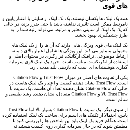
های قوی
همه بک لینک ها یکسان نیستند. یک بک لینک از سایتی با اعتبار پایین و
نامرتبط ممکن است تاثیری نداشته باشد یا حتی ضرر بزند، در حالی
که یک بک لینک از سایتی معتبر و مرتبط می تواند رتبه شما را به
طرز چشمگیری بهبود بخشد.
بک لینک های قوی ویژگی هایی دارند که آن ها را از بک لینک های
معمولی متمایز می کند. این ویژگی ها شامل اعتبار بالای دامنه،
ارتباط موضوعی، ترافیک ارگانیک، قرارگیری در محتوای اصلی و
استفاده از انکرتکست مناسب است. خرید بک لینک قوی سرمایه
گذاری هوشمندانه ای است که بازدهی بلند مدت دارد.
یکی از تفاوت های اصلی در میزان Trust Flow و Citation Flow
است. Trust Flow نشان دهنده کیفیت و اعتبار بک لینک هاست در
حالی که Citation Flow نشان دهنده تعداد آن هاست. یک سایت با
Trust Flow بالا و Citation Flow متعادل، نشان دهنده رشد طبیعی و
سالم است.
از سوی دیگر، یک سایت با Citation Flow بسیار بالا اما Trust Flow
پایین، احتمالا از تکنیک های اسپم برای ساخت بک لینک استفاده کرده
است. هنگام خرید بک لینک باید این شاخص ها را بررسی کنید تا
مطمئن شوید که در حال سرمایه گذاری روی کیفیت هستید نه