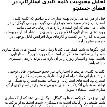
تحلیل محبوبیت کلمه کلیدی استارتاپ در
فضای جستجو
قبل از هر اقدامی برای بهینه سازی، باید بدانیم که کلمه کلیدی
استارتاپ چقدر مورد جستجو قرار می گیرد. بررسی گوگل ترندز
نشان می دهد که این کلمه در بازه های زمانی خاصی مانند
رویدادهای استارتاپی، اعلام جوایز نوآوری، یا انتشار اخبار مربوط به
سرمایه گذاری در کسب و کارهای نوپا، افزایش قابل توجهی در
حجم جستجو دارد.
این الگوها به شما کمک می کند تا زمان بندی کمپین های لینک سازی
خود را بهینه کنید. مثلا اگر در آستانه یک رویداد بزرگ استارتاپی
باشید، تهیه و انتشار رپورتاژ در آن بازه می تواند بازدهی بیشتری
داشته باشد.
کلمات کلیدی مرتبط با استارتاپ نیز حجم جستجوی قابل توجهی
دارند. عباراتی مانند راه اندازی استارتاپ، سرمایه گذاری در
استارتاپ، ایده های استارتاپی و شتاب دهنده استارتاپ همگی می
توانند به عنوان انکرتکست های طبیعی و متنوع در استراتژی لینک
سازی شما استفاده شوند.
این تنوع در انکرتکست ها به گوگل سیگنال می دهد که لینک سازی
شما طبیعی و ارگانیک است نه دستکاری شده. استفاده از ترکیبات
مختلف این کلمات در محتوای رپورتاژها و بک لینک های خریداری