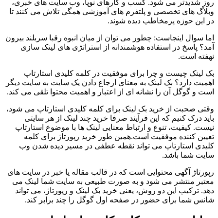
روز شدیدتر می شود. کسب و کارهای نوپا، وب سایت های خبری،
وبلاگ های تخصصی و پلتفرم های آموزشی همگی تلاش می کنند تا
در این حوزه پرمخاطب دیده شوند.
اما سوال اینجاست: چطور می توان از میان انبوه رقبا سربلند بیرون
آمد؟ پاسخ در استفاده هوشمندانه از استراتژی های لینک سازی
نهفته است.
بک لینک چیست و چرا برای موفقیت در کلمه کلیدی استارتاپ
اهمیت دارد؟ بک لینک به معنای ارجاع دادن یک سایت به سایت دیگر
است و گوگل آن را نشانه ای از اعتبار و اهمیت محتوا تلقی می کند.
وقتی صحبت از خرید بک لینک برای کلمه کلیدی استارتاپ می شود،
باید درک کنیم که این فرآیند صرفا خرید چند لینک از هر سایتی
نیست. کیفیت، تنوع و ارتباط معنایی لینک ها با موضوع استارتاپ
تعیین کننده موفقیت است.همین طور خرید رپورتاژ برای کلمه
کلیدی استارتاپ می تواند نقطه عطفی در مسیر دیده شدن وب
سایت شما باشد.
رپورتاژ آگهی محتوایی است که در قالب مقاله یا خبر در سایت های
معتبر منتشر می شود و به صورت طبیعی به سایت شما لینک می
دهد. ترکیب این دو روش، یعنی خرید بک لینک و رپورتاژ، می تواند
شانس شما برای حضور در صفحه اول گوگل را چند برابر کند.