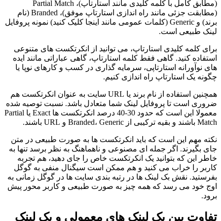
(مطابق کامل با کلمه کلیدی مانند استارتاپ)، Partial Match
(مطابقت جزئی مانند راه اندازی استارتاپ موفق)، Branded (نام
برند) و Generic (کلمات عمومی مانند اینجا کلیک کنید) نمونه پروفایل
لینک طبیعی است.
برای کلمه کلیدی استارتاپ، می توانید از انکرتکست های متنوعی
استفاده کنید. گاهی فقط کلمه استارتاپ، گاهی عباراتی مانند ایده
های نوآورانه استارتاپی، سرمایه گذاری در کسب و کارهای نوپا یا
چگونه یک استارتاپ راه اندازی کنیم.
همچنین استفاده از نام برند یا URL سایت به عنوان انکرتکست هم
ضروری است تا پروفایل لینک شما متعادل باشد. نسبت توصیه شده
معمولا این است که حدود 30-40 درصد انکرتکست ها Exact یا Partial
Match باشند و بقیه ترکیبی از Branded، Generic و URL باشند.
نکته مهم این است که باید انکرتکست ها به صورت طبیعی در متن
جای بگیرند. اگر جمله ای مصنوعی و ناهماهنگ به نظر برسد تنها به
خاطر این که بتوانید یک انکرتکست خاص را جای دهید، هم تجربه
کاربر را خراب می کنید و هم ممکن است سیگنال منفی به گوگل
بفرستید. نقش بک لینک ها در رتبه بندی سایت ها در گوگل زمانی به
اوج خود می رسد که همه چیز به صورت طبیعی و کاربر محور پیش
برود.
تفاوت بین بک لینک های معمولی و بک لینک