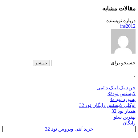
مقالات مشابه
درباره نویسنده
ins2012
جستجو برای:
.
خرید بک لینک دائمی
لایسنس نود32
پسورد نود 32
اوکلی لایسنس رایگان نود 32
همیار نود 32
بهترین سئو
رایگان
خرید آنتی ویروس نود 32