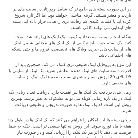
در این صورت بسته های جامع تر که شامل رپورتاژ در سایت های پر
بازدید و معتبر هستند، گزینه مناسبی خواهند بود. اما اگر تازه شروع
کرده اید یا کلمات کلیدی کم رقابت تری را هدف قرار داده اید، بسته
های ابتدایی می توانند کافی باشند.
هنگام انتخاب بسته، به تعداد و کیفیت بک لینک های ارائه شده توجه
کنید. یک بسته خوب باید ترکیبی از بک لینک های مختلف شامل لینک
های از سایت های خبری، وبلاگ های تخصصی، فروم ها و حتی شبکه
های اجتماعی باشد.
این تنوع به پروفایل لینک طبیعی تری کمک می کند. همچنین باید از
قدرت دامنه سایت های لینک دهنده مطمئن شوید. بک لینک از سایتی با
DA بالای 30 ارزش بسیار بیشتری نسبت به ده ها بک لینک از سایت
های ضعیف دارد.
زمان بندی دریافت بک لینک ها نیز اهمیت دارد. دریافت تعداد زیادی بک
لینک در یک بازه زمانی کوتاه می تواند مشکوک به نظر برسد. بهترین
روش این است که بک لینک ها به صورت تدریجی و طبیعی دریافت
شوند.
برخی بسته ها این امکان را فراهم می کنند که بک لینک ها در طول چند
هفته یا ماه توزیع شوند. این روش نه تنها طبیعی تر است، بلکه به شما
فرصت می دهد تا اثر هر بک لینک را ارزیابی کنید و در صورت نیاز