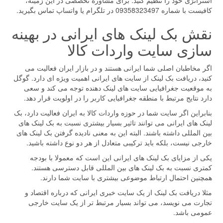
استراتژی خود را تنظیم کنید. برای مشاوره تخصصی در این زمینه،
کافیست با شماره 09358323497 در تلگرام یا واتساپ تماس بگیرید.
نقش بک لینک های ایرانی در بهینه
سازی سایت واردات کالا
اگر مخاطبان اصلی شما ایرانی هستند و در بازار ایران فعالیت می
کنید، دریافت بک لینک از سایت های ایرانی اهمیت ویژه ای دارد. گوگل
به موقعیت جغرافیایی سایت های لینک دهنده توجه می کند و سعی
دارد نتایج مرتبط با منطقه جغرافیایی کاربر را در اولویت قرار دهد.
بنابراین اگر سایت شما در حوزه واردات کالا به ایران فعالیت دارد، بک
لینک های ایرانی می توانند تاثیر بسیار بیشتری نسبت به بک لینک های
بین المللی داشته باشند. البته این به معنی نادیده گرفتن بک لینک های
خارجی نیست، بلکه باید ترکیبی متعادل از هر دو نوع داشته باشید.
یکی از مزایای بک لینک های ایرانی این است که معمولا با بودجه
کمتری نسبت به بک لینک های بین المللی قابل دسترسی هستند.
همچنین احتمال ارتباط موضوعی بیشتری با سایت شما دارند.
مثلا دریافت بک لینک از یک سایت خبری ایرانی که درباره اقتصاد و
تجارت می نویسد، می تواند بسیار مرتبط تر از یک سایت خارجی
عمومی باشد.