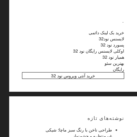
.
خرید بک لینک دائمی
لایسنس نود32
پسورد نود 32
اوکلی لایسنس رایگان نود 32
همیار نود 32
بهترین سئو
رایگان
خرید آنتی ویروس نود 32
نوشته‌های تازه
طراحی ناخن با رنگ سبز ماچا؛ شیکی
غیرمنتظره و چشم‌نواز