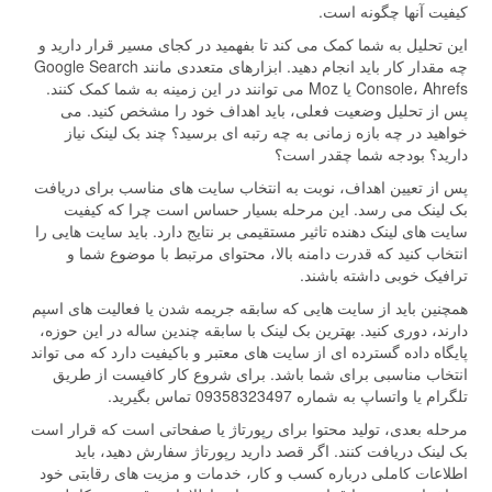
کیفیت آنها چگونه است.
این تحلیل به شما کمک می کند تا بفهمید در کجای مسیر قرار دارید و
چه مقدار کار باید انجام دهید. ابزارهای متعددی مانند Google Search
Console، Ahrefs یا Moz می توانند در این زمینه به شما کمک کنند.
پس از تحلیل وضعیت فعلی، باید اهداف خود را مشخص کنید. می
خواهید در چه بازه زمانی به چه رتبه ای برسید؟ چند بک لینک نیاز
دارید؟ بودجه شما چقدر است؟
پس از تعیین اهداف، نوبت به انتخاب سایت های مناسب برای دریافت
بک لینک می رسد. این مرحله بسیار حساس است چرا که کیفیت
سایت های لینک دهنده تاثیر مستقیمی بر نتایج دارد. باید سایت هایی را
انتخاب کنید که قدرت دامنه بالا، محتوای مرتبط با موضوع شما و
ترافیک خوبی داشته باشند.
همچنین باید از سایت هایی که سابقه جریمه شدن یا فعالیت های اسپم
دارند، دوری کنید. بهترین بک لینک با سابقه چندین ساله در این حوزه،
پایگاه داده گسترده ای از سایت های معتبر و باکیفیت دارد که می تواند
انتخاب مناسبی برای شما باشد. برای شروع کار کافیست از طریق
تلگرام یا واتساپ به شماره 09358323497 تماس بگیرید.
مرحله بعدی، تولید محتوا برای رپورتاژ یا صفحاتی است که قرار است
بک لینک دریافت کنند. اگر قصد دارید رپورتاژ سفارش دهید، باید
اطلاعات کاملی درباره کسب و کار، خدمات و مزیت های رقابتی خود