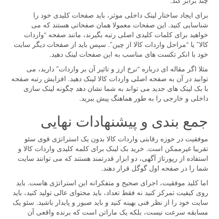
چند برابر کند.
برای ایجاد ساختار لینک داخلی موثر، باید صفحات کلیدی خود را
شناسایی کنید. این صفحات معمولا همان صفحاتی هستند که می
خواهید برای کلمات کلیدی اصلی رتبه بگیرند، مانند صفحه “واردات
کالا” یا “مراحل واردات کالا از چین”. سپس باید از صفحات دیگر سایت
خود با انکر تکست های مناسب به این صفحات لینک دهید.
مثلا اگر مقاله ای درباره “نرخ ارز و تاثیر آن بر واردات” دارید، می
توانید در آن به صفحه اصلی واردات کالا لینک دهید. افزایش رتبه صفحه
با بک لینک های جدید می تواند به شما نشان دهد چگونه لینک سازی
داخلی و خارجی را به طور هماهنگ پیش ببرید.
جمع بندی و پیشنهادات نهایی
موفقیت در حوزه رقابتی واردات کالا بدون یک استراتژی قوی سئو
تقریبا غیرممکن است. خرید بک لینک برای کلمه کلیدی واردات کالا و
استفاده از رپورتاژ آگهی، دو ابزار قدرتمند هستند که می توانند سایت
شما را در صفحه اول گوگل قرار دهند.
اما کلید موفقیت، اجرای صحیح و متفکرانه این استراتژی هاست. باید
روی کیفیت تمرکز کنید نه فقط تعداد، باید محتوای عالی تولید کنید، باید
سایت خود را از نظر فنی بهینه کنید و باید صبور و پایدار باشید. سئو یک
مسابقه سرعت نیست، بلکه یک ماراتن است که برنده واقعی آن