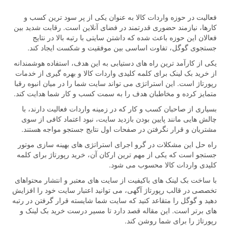
فعالیت در حوزه واردات کالا به عنوان یکی از پر سود ترین کسب و
کارها، نیازمند حضوری قدرتمند در فضای آنلاین است. رقابت شدید بین
فعالان این حوزه باعث شده که داشتن سایتی با رتبه بالا در نتایج
جستجوی گوگل، تفاوت اساسی بین موفقیت و شکست ایجاد کند.
یکی از کارآمد ترین راه های دستیابی به این هدف، استفاده هوشمندانه
از خرید بک لینک برای کلمه کلیدی واردات کالا و بهره گیری از خدمات
رپورتاژ است. این استراتژی می تواند سایت شما را در میان انبوه رقبا
متمایز کرده و مخاطبان هدف را به سمت کسب و کار شما هدایت کند.
بسیاری از صاحبان کسب و کار که در زمینه واردات فعالیت دارند، با
چالش هایی مانند پایین بودن بازدید سایت، نبود اعتماد کافی از سوی
مشتریان و قرار نگرفتن در صفحات اول نتایج جستجو مواجه هستند.
راه حل این مشکلات در گرو اجرای استراتژی های بهینه سازی موتور
جستجو است که یکی از مهم ترین ارکان آن، خرید رپورتاژ برای کلمه
کلیدی واردات کالا محسوب می شود.
با ساخت بک لینک های باکیفیت از سایت های معتبر و انتشار محتواهای
تخصصی در قالب رپورتاژ آگهی، می توانید اعتبار سایت خود را افزایش
دهید و گوگل را متقاعد کنید که سایت شما شایسته قرار گرفتن در رتبه
های برتر است. این مقاله قصد دارد تا مسیر درست خرید بک لینک و
رپورتاژ را برای شما روشن کند.