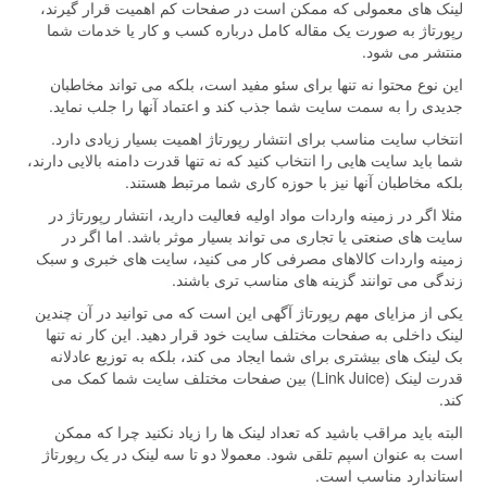
لینک های معمولی که ممکن است در صفحات کم اهمیت قرار گیرند،
رپورتاژ به صورت یک مقاله کامل درباره کسب و کار یا خدمات شما
منتشر می شود.
این نوع محتوا نه تنها برای سئو مفید است، بلکه می تواند مخاطبان
جدیدی را به سمت سایت شما جذب کند و اعتماد آنها را جلب نماید.
انتخاب سایت مناسب برای انتشار رپورتاژ اهمیت بسیار زیادی دارد.
شما باید سایت هایی را انتخاب کنید که نه تنها قدرت دامنه بالایی دارند،
بلکه مخاطبان آنها نیز با حوزه کاری شما مرتبط هستند.
مثلا اگر در زمینه واردات مواد اولیه فعالیت دارید، انتشار رپورتاژ در
سایت های صنعتی یا تجاری می تواند بسیار موثر باشد. اما اگر در
زمینه واردات کالاهای مصرفی کار می کنید، سایت های خبری و سبک
زندگی می توانند گزینه های مناسب تری باشند.
یکی از مزایای مهم رپورتاژ آگهی این است که می توانید در آن چندین
لینک داخلی به صفحات مختلف سایت خود قرار دهید. این کار نه تنها
بک لینک های بیشتری برای شما ایجاد می کند، بلکه به توزیع عادلانه
قدرت لینک (Link Juice) بین صفحات مختلف سایت شما کمک می
کند.
البته باید مراقب باشید که تعداد لینک ها را زیاد نکنید چرا که ممکن
است به عنوان اسپم تلقی شود. معمولا دو تا سه لینک در یک رپورتاژ
استاندارد مناسب است.