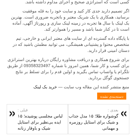
کسی است که استراتژی صحیح و اجرای مداوم داشته باشد.
اگر تصمیم دارید جدی کار کنید و سایت خود را به قله موفقیت
برسانید، همکاری با یک شریک معتبر و باتجربه ضروری است. بهترین
بک لینک با سال ها تجربه در زمینه لینک سازی و رپورتاژ آگهی، آماده
است تا در کنار شما باشد و مسیر را هموارتر کند.
با پایگاه داده گسترده ای از سایت های معتبر ایرانی و خارجی، تیم
متخصص محتوا و پشتیبانی همیشگی، می توانید مطمئن باشید که در
دستان امینی قرار دارید.
برای شروع همکاری و دریافت مشاوره رایگان درباره بهترین استراتژی
برای کسب و کار شما، همین امروز با شماره 09358323497 از طریق
تلگرام یا واتساپ تماس بگیرید و اولین قدم را برای تسلط بر نتایج
جستجوی گوگل بردارید.
منبع منتشر کننده این مقاله وب سایت —
خرید بک لینک
دسته‌بندی نشده
بعدی :
قبلی :
گوشواره طلا؛ ۱۵ مدل جذاب
لباس مجلسی پوشیده؛ ۱۵
و شیک برای استایل روزمره
ایده بی‌نظیر برای استایل
و مهمانی
شیک و باوقار زنانه