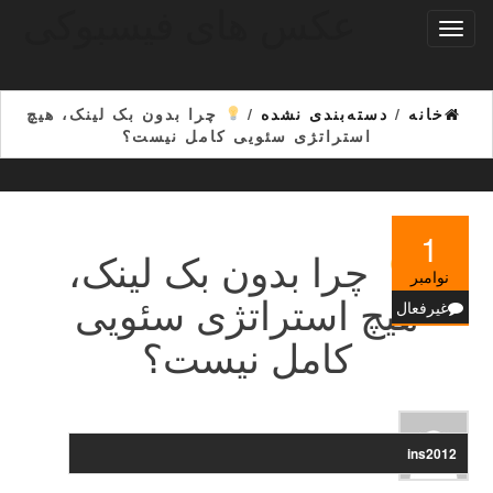
عکس های فیسبوکی
Ski
تغییر
t
ناوبری
th
conten
خانه
/
دسته‌بندی نشده
/
چرا بدون بک لینک، هیچ
استراتژی سئویی کامل نیست؟
1
چرا بدون بک لینک،
نوامبر
هیچ استراتژی سئویی
غیرفعال
کامل نیست؟
ins2012