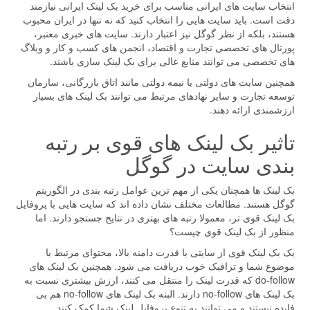
انتخاب سایت های ایرانی مناسب برای خرید بک لینک ایرانی نیازمند
دقت است. باید سایت هایی را انتخاب کنید که نه تنها در ایران محبوب
هستند، بلکه از نظر گوگل نیز اعتبار دارند. سایت های خبری معتبر،
پورتال های تخصصی تجارت و اقتصاد، انجمن های کسب و کار و وبلاگ
های تخصصی می توانند منابع عالی برای بک لینک سازی باشند.
همچنین سایت های دولتی یا نیمه دولتی مانند اتاق بازرگانی، سازمان
توسعه تجارت و سایر نهادهای مرتبط می توانند بک لینک های بسیار
ارزشمندی ارائه دهند.
تاثیر بک لینک های قوی بر رتبه
بندی سایت در گوگل
بک لینک ها همچنان یکی از مهم ترین عوامل رتبه بندی در الگوریتم
گوگل هستند. مطالعات مختلف نشان داده اند که سایت هایی با پروفایل
بک لینک قوی تر، معمولا رتبه های بهتری در نتایج جستجو دارند. اما
منظور از بک لینک قوی چیست؟
یک بک لینک قوی از سایتی با قدرت دامنه بالا، محتوای مرتبط با
موضوع شما و ترافیک خوب دریافت می شود. همچنین بک لینک های
do-follow که قدرت لینک را منتقل می کنند، ارزش بیشتری نسبت به
بک لینک های no-follow دارند. البته بک لینک های no-follow هم بی
فایده نیستند و می توانند به تنوع پروفایل لینک شما کمک کنند.