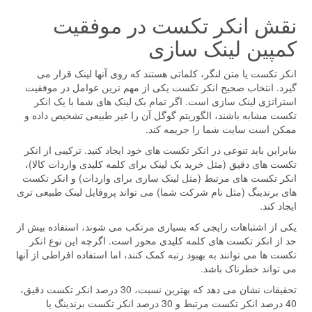
نقش انکر تکست در موفقیت
کمپین لینک سازی
انکر تکست یا متن لنگر، کلماتی هستند که روی آنها لینک قرار می
گیرد. انتخاب صحیح انکر تکست یکی از مهم ترین عوامل در موفقیت
استراتژی لینک سازی است. اگر تمام بک لینک های شما با یک انکر
تکست مشابه باشند، الگوریتم گوگل آن را غیر طبیعی تشخیص داده و
ممکن است سایت شما را جریمه کند.
بنابراین باید تنوعی در انکر تکست های خود ایجاد کنید. ترکیبی از انکر
تکست های دقیق (مثل خرید بک لینک برای کلمه کلیدی واردات کالا)،
انکر تکست های مرتبط (مثل لینک سازی برای واردات) و انکر تکست
های برندینگ (مثل نام شرکت شما) می تواند پروفایل لینک طبیعی تری
ایجاد کند.
یکی از اشتباهات رایجی که بسیاری مرتکب می شوند، استفاده بیش از
حد از انکر تکست های کلمه کلیدی محور است. اگرچه این نوع انکر
تکست ها می توانند به بهبود رتبه کمک کنند، اما استفاده افراطی از آنها
می تواند خطرناک باشد.
تحقیقات نشان می دهد که بهترین نسبت، 30 درصد انکر تکست دقیق،
40 درصد انکر تکست مرتبط و 30 درصد انکر تکست برندینگ یا