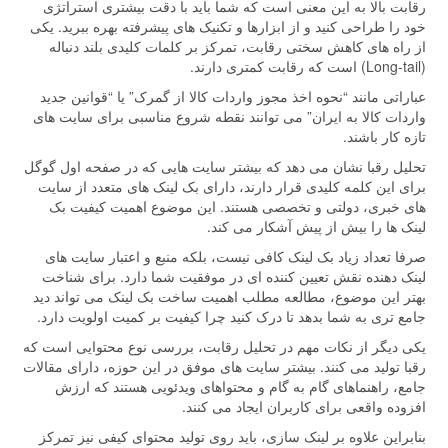
رقابت بالا به این معنی است که شما باید با دقت بیشتری استراتژی
خود را طراحی کنید و از ابزارها و تکنیک های پیشرفته بهره ببرید. یکی
از راه های کاهش سختی رقابت، تمرکز بر کلمات کلیدی بلند دنباله
(Long-tail) است که رقابت کمتری دارند.
عباراتی مانند “نحوه اخذ مجوز واردات کالا از گمرک” یا “قوانین جدید
واردات کالا به ایران” می توانند نقطه شروع مناسبی برای سایت های
تازه کار باشند.
تحلیل رقبا نشان می دهد که بیشتر سایت هایی که در صفحه اول گوگل
برای این کلمه کلیدی قرار دارند، دارای بک لینک های متعدد از سایت
های خبری، دولتی و تخصصی هستند. این موضوع اهمیت کیفیت بک
لینک ها را بیش از پیش آشکار می کند.
صرفا تعداد زیاد بک لینک کافی نیست، بلکه منبع و اعتبار سایت های
لینک دهنده نقش تعیین کننده ای در موفقیت شما دارد. برای شناخت
بهتر این موضوع، مطالعه مطلب اهمیت ساخت بک لینک می تواند دید
جامع تری به شما بدهد تا درک کنید چرا کیفیت بر کمیت اولویت دارد.
یکی دیگر از نکات مهم در تحلیل رقابت، بررسی نوع محتوایی است که
رقبا تولید می کنند. بیشتر سایت های موفق در این حوزه، دارای مقالات
جامع، راهنماهای گام به گام و محتواهای ویدئویی هستند که ارزش
افزوده واقعی برای کاربران ایجاد می کنند.
بنابراین علاوه بر لینک سازی، باید روی تولید محتوای کیفی نیز تمرکز