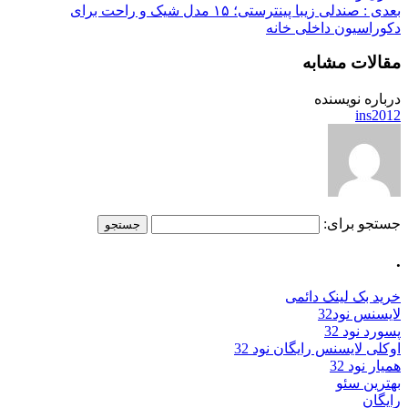
بعدی :
صندلی زیبا پینترستی؛ ۱۵ مدل شیک و راحت برای
دکوراسیون داخلی خانه
مقالات مشابه
درباره نویسنده
ins2012
جستجو برای:
.
خرید بک لینک دائمی
لایسنس نود32
پسورد نود 32
اوکلی لایسنس رایگان نود 32
همیار نود 32
بهترین سئو
رایگان