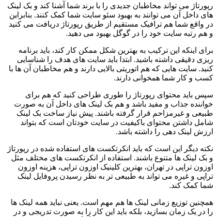
رپورتاژ می تواند مخاطبان جدیدی را با برند شما آشنا کند و بک لینک
های داخل آن می توانند به بهبود سئو سایت شما کمک کنند. بنابراین
در واقع شما هم ترافیک مستقیم از طریق رپورتاژ دریافت می کنید
و هم رتبه سایت خود را در گوگل بهبود می دهید.
برای اینکه این ترکیب به بهترین شکل ممکن کار کند، باید برنامه
ریزی دقیقی داشته باشید. ابتدا باید سایت های هدف را شناسایی
کنید. سایت هایی که هم اتوریتی بالایی دارند و هم مخاطبان آن ها با
کسب و کار شما همخوانی دارند.
سپس باید محتوای رپورتاژ را طوری طراحی کنید که هم برای
خواننده جذاب و مفید باشد و هم بک لینک های داخل آن به صورت
طبیعی و غیرمزاحم قرار گرفته باشند. پیش نیاز ساخت بک لینک
شامل داشتن محتوای باکیفیت در سایت خودتان است که بتواند
ارزش لینک دهی را داشته باشد.
نکته دیگر این است که باید انکرتکست های استفاده شده در رپورتاژ
و بک لینک ها متنوع باشند. استفاده از انکرتکست های مختلف مثل
اوزون تراپی در تهران، بهترین کلینیک اوزون تراپی، هزینه اوزون
تراپی و غیره می تواند به طبیعی تر به نظر رسیدن پروفایل لینک
شما کمک کند.
همچنین توزیع زمانی لینک ها هم مهم است. یعنی نباید همه لینک ها
را در یک زمان بسازید، بلکه باید این کار را به صورت تدریجی و در