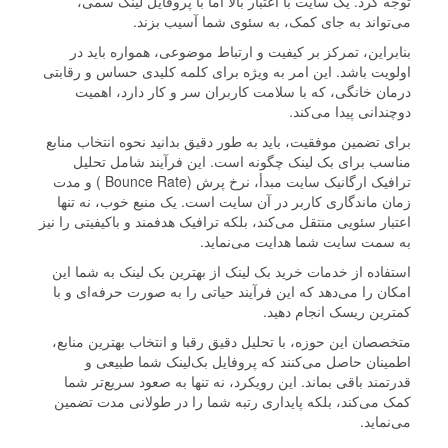
توجه کرد. یک سایت با اعتبار بالا اما با پروفایل لینک سمی،
می‌تواند به جای کمک، به سئوی شما آسیب بزند.
بنابراین، تمرکز بر کیفیت و ارتباط موضوعی، همواره باید در
اولویت باشد. این امر به ویژه برای کلمه کلیدی حساس و رقابتی
درمان خانگی، که با سلامت کاربران سر و کار دارد، اهمیت
دوچندانی پیدا می‌کند.
برای تضمین موفقیت، باید به طور دقیق بدانید نحوه انتخاب منابع
مناسب برای بک لینک چگونه است. این فرآیند شامل تحلیل
ترافیک ارگانیک سایت مبدأ، نرخ پرش (Bounce Rate ) و مدت
زمان ماندگاری کاربر در آن سایت است. یک منبع خوب، نه تنها
اعتبار سئویی منتقل می‌کند، بلکه ترافیک هدفمند و باکیفیتی را نیز
به سمت سایت شما هدایت می‌نماید.
استفاده از خدمات خرید بک لینک از بهترین بک لینک به شما این
امکان را می‌دهد که این فرآیند حیاتی را به صورت حرفه‌ای و با
کمترین ریسک انجام دهید.
متخصصان این حوزه، با تحلیل دقیق رقبا و انتخاب بهترین منابع،
اطمینان حاصل می‌کنند که پروفایل بک‌لینک شما طبیعی و
قدرتمند باقی بماند. این رویکرد، نه تنها به صعود سریع‌تر شما
کمک می‌کند، بلکه پایداری رتبه شما را در طولانی مدت تضمین
می‌نماید.