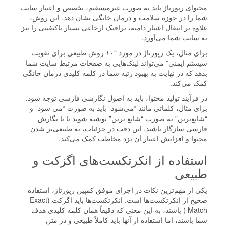
محتوای رپورتاژ باید به صورت غیرمستقیم، تخصص و اعتبار سایت
شما را در حوزه سلامت و درمان خانگی نشان دهد. این روش،
علاوه بر انتقال اعتبار دامنه، ترافیک ارجاعی بسیار باکیفیتی را نیز
به سایت شما می‌آورد.
برای مثال، یک رپورتاژ در مورد “۱۰ روش طبیعی برای تقویت
سیستم ایمنی” می‌تواند لینک‌هایی به صفحات مرتبط سایت شما
بدهد که در نهایت به بهبود رتبه شما در کلمه کلیدی درمان خانگی
کمک می‌کند.
در فرآیند تولید محتوا، باید به اصول نگارشی فارسی توجه شود.
برای مثال، کلماتی مانند “می‌شود” باید به صورت “می شود” و
“شایع‌ترین” به صورت “شایع ترین” نوشته شوند تا با نگارش
فارسی سازگار باشند. این دقت در جزئیات، به طبیعی‌تر شدن
محتوا و افزایش اعتبار آن نزد مخاطب کمک می‌کند.
استفاده از انکرتکست‌های اگزکت و
طبیعی
یکی از مهم‌ترین نکات در اجرای موفق کمپین رپورتاژ، استفاده
صحیح از انکرتکست‌ها است. انکرتکست‌ها باید اگزکت (Exact
Match ) باشند، به این معنی که دقیقاً همان کلمه کلیدی هدف
شما باشند، اما استفاده از آنها باید کاملاً طبیعی و در متن