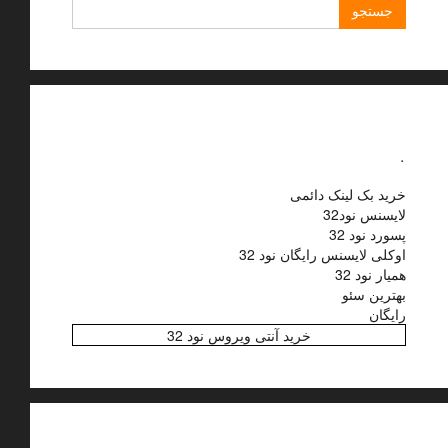
جستجو
برای:
.
خرید بک لینک دائمی
لایسنس نود32
پسورد نود 32
اوکلی لایسنس رایگان نود 32
همیار نود 32
بهترین سئو
رایگان
خرید آنتی ویروس نود 32