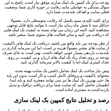
بودجه برای یک کمپین بک لینک سازی موفق نیاز است. پاسخ به این
سوال بستگی به عواملی مانند رقابت در حوزه کاری شما، وضعیت
فعلی سایت و اهداف بلندمدت شما دارد.
برای کلمه کلیدی سیم بکسل که رقابت متوسطی دارد، معمولا
حداقل سه تا شش ماه زمان نیاز است تا بتوانید نتایج قابل توجهی
مشاهده کنید. البته این زمان می تواند بسته به کیفیت بک لینک هایی
که دریافت می کنید و سایر فعالیت های سئوی شما، متغیر باشد.
از نظر بودجه نیز، باید واقع بین باشید. دریافت بک لینک های باکیفیت
از سایت های معتبر معمولا هزینه بر است، اما این سرمایه گذاری در
بلندمدت بازدهی بسیار خوبی خواهد داشت. بهتر است به جای صرف
بودجه بر روی تعداد زیاد بک لینک های ارزان و بی کیفیت، بر روی
تعداد کمتری لینک اما با کیفیت بالاتر سرمایه گذاری کنید.
پیش نیاز ساخت بک لینک شامل داشتن یک سایت بهینه شده،
محتوای باکیفیت و پروفایل کامل کسب و کار است. بدون این پایه
ها، حتی بهترین بک لینک ها نیز نمی توانند معجزه کنند و باید ابتدا
اطمینان حاصل کنید که سایت شما برای دریافت ترافیک و تبدیل
بازدیدکننده به مشتری آماده است.
رصد و تحلیل نتایج کمپین بک لینک سازی
یکی از اشتباهات رایج در بک لینک سازی این است که افراد پس از