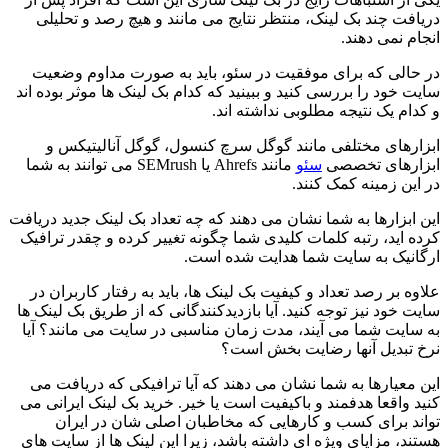
دریافت چند بک لینک، منتظر نتایج می مانند و هیچ رصد و تحلیلی
انجام نمی دهند.
در حالی که برای موفقیت در سئو، باید به صورت مداوم وضعیت
سایت خود را بررسی کنید و ببینید که کدام بک لینک ها موثر بوده اند
و کدام یک نتیجه مطلوبی نداشته اند.
ابزارهای مختلفی مانند گوگل سرچ کنسول، گوگل آنالیتیکس و
ابزارهای تخصصی
سئو
مانند Ahrefs یا SEMrush می توانند به شما
در این زمینه کمک کنند.
این ابزارها به شما نشان می دهند که چه تعداد بک لینک جدید دریافت
کرده اید، رتبه کلمات کلیدی شما چگونه تغییر کرده و چقدر ترافیک
ارگانیک به سایت شما هدایت شده است.
علاوه بر رصد تعداد و کیفیت بک لینک ها، باید به رفتار کاربران در
سایت خود نیز توجه کنید. آیا بازدیدکنندگانی که از طریق بک لینک ها
به سایت شما می آیند، مدت زمان مناسبی در سایت می مانند؟ آیا
نرخ تبدیل آنها رضایت بخش است؟
این معیارها به شما نشان می دهند که آیا ترافیکی که دریافت می
کنید واقعا هدفمند و باکیفیت است یا خیر. خرید بک لینک ایرانی می
تواند برای کسب و کارهایی که مخاطبان اصلی شان در ایران
هستند، مزایای ویژه ای داشته باشد، زیرا این لینک ها از سایت های