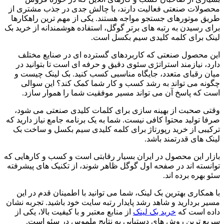
محصولات صنعتی فعالیت دارند، با چالش جدی در جذب مشتری از
طریق موتورهای جستجو مواجه هستند. یکی از مهم ترین راهکارها
برای رسیدن به رتبه های برتر گوگل، استفاده هوشمندانه از خرید بک
لینک برای کلمه کلیدی سیم بکسل است.
این محصول صنعتی که کاربردهای گسترده ای در صنایع مختلف
دارد، نیازمند استراتژی سئوی دقیق و حرفه ای است تا بتوانید در
میان رقبای متعدد، جایگاه مناسبی کسب کنید. بک لینک چیست و
چگونه می تواند به رشد کسب و کار شما کمک کند؟ این سوالی
است که پاسخ آن می تواند مسیر موفقیت شما را هموار سازد.
وقتی صحبت از بهینه سازی برای کلمات کلیدی صنعتی می شود،
صرفا تولید محتوا کافی نیست. شما به یک برنامه جامع نیاز دارید که
ترکیبی از خرید رپورتاژ برای کلمه کلیدی سیم بکسل و ساخت بک
لینک های قدرتمند باشد.
بازار این محصول در ایران بسیار رقابتی است و کسب و کارهایی که
توانسته اند در صفحه اول گوگل ظاهر شوند، از تکنیک های پیشرفته
سئو بهره برده اند.
با همکاری بهترین بک لینک، شما می توانید با اطمینان قدم در این
مسیر بردارید و شاهد رشد پایدار رتبه سایت خود باشید. تجربه نشان
داده است که
خرید بک لینک
از منابع معتبر و با کیفیت بالا، یکی از
سریع ترین روش های دستیابی به نتایج ملموس در سئو است.