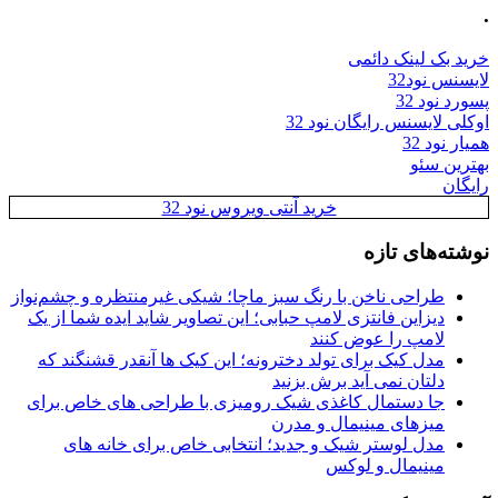
.
خرید بک لینک دائمی
لایسنس نود32
پسورد نود 32
اوکلی لایسنس رایگان نود 32
همیار نود 32
بهترین سئو
رایگان
خرید آنتی ویروس نود 32
نوشته‌های تازه
طراحی ناخن با رنگ سبز ماچا؛ شیکی غیرمنتظره و چشم‌نواز
دیزاین فانتزی لامپ حبابی؛ این تصاویر شاید ایده شما از یک
لامپ را عوض کنند
مدل کیک برای تولد دخترونه؛ این کیک ها آنقدر قشنگند که
دلتان نمی آید برش بزنید
جا دستمال کاغذی شیک رومیزی با طراحی های خاص برای
میزهای مینیمال و مدرن
مدل لوستر شیک و جدید؛ انتخابی خاص برای خانه های
مینیمال و لوکس