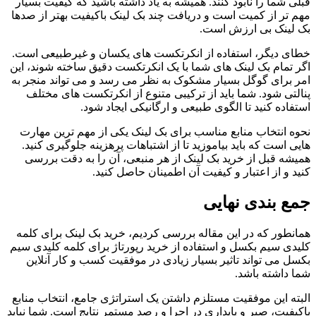
قبلی شما را نابود کنند. همیشه به یاد داشته باشید که کیفیت بسیار
مهم تر از کمیت است و دریافت چند بک لینک باکیفیت بهتر از صدها
بک لینک بی ارزش است.
خطای دیگر، استفاده از انکرتکست های یکسان و غیرطبیعی است.
اگر تمام بک لینک های شما با یک انکرتکست دقیق ساخته شوند، این
امر برای گوگل بسیار مشکوک به نظر می رسد و می تواند منجر به
پنالتی شود. شما باید از ترکیبی متنوع از انکرتکست های مختلف
استفاده کنید تا الگوی طبیعی و ارگانیکی ایجاد شود.
نحوه انتخاب منابع مناسب برای بک لینک یکی از مهم ترین مهارت
هایی است که باید بیاموزید تا از اشتباهات پرهزینه جلوگیری کنید.
همیشه قبل از خرید بک لینک از هر منبعی، آن را به دقت بررسی
کنید و از اعتبار و کیفیت آن اطمینان حاصل کنید.
جمع بندی نهایی
همانطور که در این مقاله بررسی کردیم، خرید بک لینک برای کلمه
کلیدی سیم بکسل و استفاده از خرید رپورتاژ برای کلمه کلیدی سیم
بکسل می تواند تاثیر بسیار زیادی در موفقیت کسب و کار آنلاین
شما داشته باشد.
البته این موفقیت مستلزم داشتن یک استراتژی جامع، انتخاب منابع
باکیفیت، صبر و پایداری در اجرا و رصد مستمر نتایج است. شما نباید