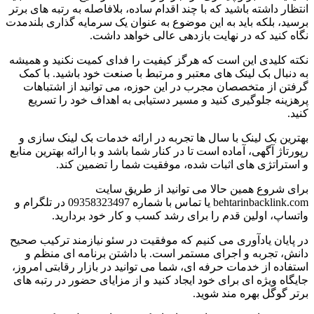
انتظار داشته باشید که با چند اقدام ساده، بلافاصله به رتبه های برتر
برسید، بلکه باید به این موضوع به عنوان یک سرمایه گذاری بلندمدت
نگاه کنید که در نهایت بازدهی عالی خواهد داشت.
نکته کلیدی این است که هرگز کیفیت را فدای کمیت نکنید و همیشه
به دنبال بک لینک های معتبر و مرتبط با صنعت خود باشید. با کمک
گرفتن از متخصصان مجرب در این حوزه، می توانید از اشتباهات
پرهزینه جلوگیری کنید و مسیر دستیابی به اهداف خود را تسریع
کنید.
بهترین بک لینک با سال ها تجربه در ارائه خدمات بک لینک سازی و
رپورتاژ آگهی، آماده است تا در کنار شما باشد و با ارائه بهترین منابع
و استراتژی های اثبات شده، موفقیت شما را تضمین کند.
برای شروع همین حالا می توانید از طریق سایت
behtarinbacklink.com یا تماس با شماره 09358323497 در تلگرام و
واتساپ، اولین قدم را برای رشد کسب و کار خود بردارید.
در پایان یادآوری می کنیم که موفقیت در سئو نیازمند ترکیب صحیح
دانش، تجربه و اجرای مستمر است. با داشتن برنامه ای منظم و
استفاده از خدمات حرفه ای، شما می توانید در بازار رقابتی امروز،
جایگاه ویژه ای برای خود ایجاد کنید و از مزایای حضور در رتبه های
برتر گوگل بهره مند شوید.