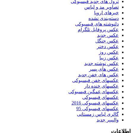
ترول های جدید فیسبوکی
تصاویر مد و لباس
خبرهای اروپا
دسته‌بندی نشده
دلنوشته های فیسبوکی
عکس پروفایل تلگرام
عکس جدید
عکس جنگل
عکس دختر
عکس روز
عکس زیبا
عکس نوشته جدید
عکس های پسر
عکس های خفن جدید
عکسهای خفن فیسبوکی
عکسهای خنده دار
عکسهای غمگین فیسبوکی
عکسهای فیسبوکی
عکسهای فیسبوکی 2016
عکسهای فیسبوکی 95
گالری لباس زمستانی
والپیپر جدید
اطلاعات