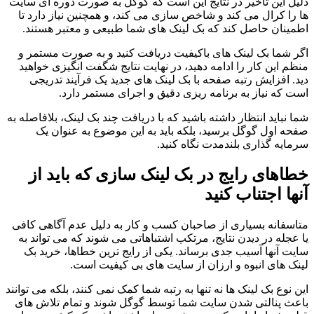
دلیل این تاخیر در نتایج این است که گوگل به صورت دوره ای سایت
ها را کرال می کند و شاخص سازی می کند، و همچنین نیاز دارد تا
اطمینان حاصل کند که بک لینک های شما طبیعی و معتبر هستند.
اگر شما بک لینک های باکیفیت دریافت کنید و به صورت مستمر و
منظم این کار را ادامه دهید، در نهایت نتایج شگفت انگیزی خواهید
دید. افزایش رتبه صفحه با بک لینک های جدید یک فرآیند تدریجی
است که نیاز به برنامه ریزی دقیق و اجرای مستمر دارد.
شما نباید انتظار داشته باشید که با دریافت چند بک لینک، بلافاصله به
صفحه اول گوگل برسید، بلکه باید به این موضوع به عنوان یک
سرمایه گذاری بلندمدت نگاه کنید.
خطاهای رایج در بک لینک سازی که باید از
آنها اجتناب کنید
متاسفانه بسیاری از صاحبان کسب و کار به دلیل عدم آگاهی کافی
یا عجله در دیدن نتایج، مرتکب اشتباهاتی می شوند که می تواند به
سایت آنها آسیب جدی برساند. یکی از رایج ترین خطاها، خرید بک
لینک های انبوه و ارزان از سایت های بی کیفیت است.
این نوع بک لینک ها نه تنها به رتبه شما کمک نمی کنند، بلکه می توانند
باعث پنالتی شدن سایت شما توسط گوگل شوند و تمام تلاش های