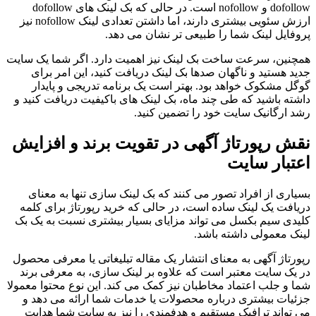
dofollow و nofollow است. در حالی که بک لینک های dofollow
ارزش سئویی بیشتری دارند، اما داشتن تعدادی لینک nofollow نیز
پروفایل لینک شما را طبیعی تر نشان می دهد.
همچنین، سرعت ساخت بک لینک نیز اهمیت دارد. اگر شما یک سایت
جدید هستید و ناگهان صدها بک لینک دریافت کنید، این امر برای
گوگل مشکوک خواهد بود. بهتر است یک برنامه تدریجی و پایدار
داشته باشید که طی چند ماه، بک لینک های باکیفیت دریافت کنید و
رشد ارگانیک سایت خود را تضمین کنید.
نقش رپورتاژ آگهی در تقویت برند و افزایش
اعتبار سایت
بسیاری از افراد تصور می کنند که بک لینک سازی تنها به معنای
دریافت یک لینک ساده است، در حالی که خرید رپورتاژ برای کلمه
کلیدی سیم بکسل می تواند مزایای بسیار بیشتری نسبت به یک بک
لینک معمولی داشته باشد.
رپورتاژ آگهی به معنای انتشار یک مقاله تبلیغاتی یا معرفی محصول
در یک سایت معتبر است که علاوه بر لینک سازی، به معرفی برند
شما و جلب اعتماد مخاطبان نیز کمک می کند. این نوع محتوا معمولا
جزئیات بیشتری درباره محصولات یا خدمات شما ارائه می دهد و
می تواند ترافیک مستقیم و هدفمندی را نیز به سایت شما هدایت