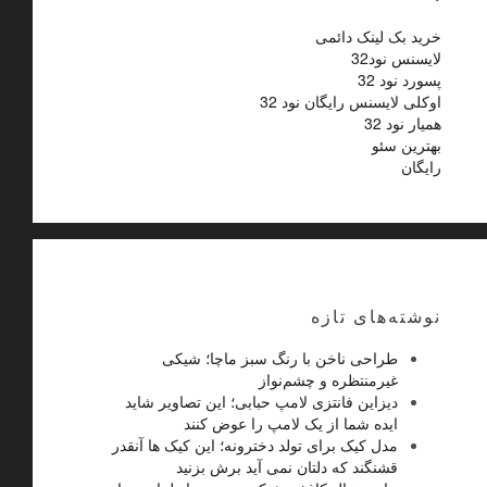
خرید بک لینک دائمی
لایسنس نود32
پسورد نود 32
اوکلی لایسنس رایگان نود 32
همیار نود 32
بهترین سئو
رایگان
نوشته‌های تازه
طراحی ناخن با رنگ سبز ماچا؛ شیکی
غیرمنتظره و چشم‌نواز
دیزاین فانتزی لامپ حبابی؛ این تصاویر شاید
ایده شما از یک لامپ را عوض کنند
مدل کیک برای تولد دخترونه؛ این کیک ها آنقدر
قشنگند که دلتان نمی آید برش بزنید