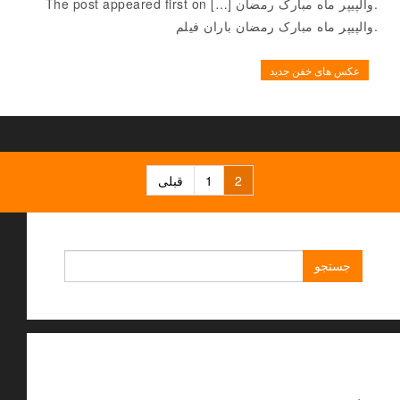
.والپیپر ماه مبارک رمضان […] The post appeared first on
.والپیپر ماه مبارک رمضان باران فیلم
عکس های خفن جدید
راهبری
2
1
قبلی
نوشته‌ها
جستجو
برای:
.