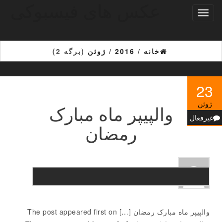
عکس های فیسبوکی
Ski
تغییر
t
ناوبری
th
conten
خانه
/
2016
/
ژوئن
(برگه 2)
23
ژوئن
والپیپر ماه مبارک
غیرفعال
رمضان
والپیپر ماه مبارک رمضان […] The post appeared first on