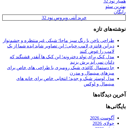
همیار نود 32
بهترین سئو
رایگان
خرید آنتی ویروس نود 32
نوشته‌های تازه
طراحی ناخن با رنگ سبز ماچا؛ شیکی غیرمنتظره و چشم‌نواز
دیزاین فانتزی لامپ حبابی؛ این تصاویر شاید ایده شما از یک
لامپ را عوض کنند
مدل کیک برای تولد دخترونه؛ این کیک ها آنقدر قشنگند که
دلتان نمی آید برش بزنید
جا دستمال کاغذی شیک رومیزی با طراحی های خاص برای
میزهای مینیمال و مدرن
مدل لوستر شیک و جدید؛ انتخابی خاص برای خانه های
مینیمال و لوکس
آخرین دیدگاه‌ها
بایگانی‌ها
آگوست 2026
جولای 2026