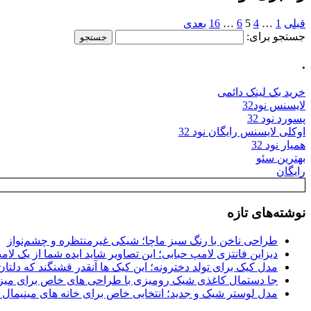
قبلی
1
…
4
5
6
…
16
بعدی
جستجو برای:
.
خرید بک لینک دائمی
لایسنس نود32
پسورد نود 32
اوکلی لایسنس رایگان نود 32
همیار نود 32
بهترین سئو
رایگان
نوشته‌های تازه
طراحی ناخن با رنگ سبز ماچا؛ شیکی غیرمنتظره و چشم‌نواز
دیزاین فانتزی لامپ حبابی؛ این تصاویر شاید ایده شما از یک لا
مدل کیک برای تولد دخترونه؛ این کیک ها آنقدر قشنگند که دلتان
جا دستمال کاغذی شیک رومیزی با طراحی های خاص برای میزه
مدل لوستر شیک و جدید؛ انتخابی خاص برای خانه های مینیمال