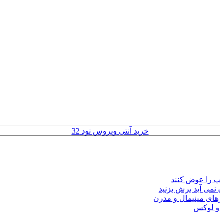
خرید آنتی ویروس نود 32
مپ را عوض کنند
 نمی آید برش بزنید
ای مینیمال و مدرن
 و لوکس