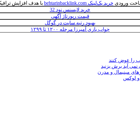
خت ورودی
خرید بک‌لینک behtarinbacklink.com
با هدف افزایش ترافی
خرید لایسنس نود 32
قیمت رپورتاژ آگهی
بهبود رتبه سايت در گوگل
جواب بازی آمیرزا مرحله ۱۲۰۰ تا ۱۲۹۹
مپ را عوض کنند
 نمی آید برش بزنید
ای مینیمال و مدرن
 و لوکس