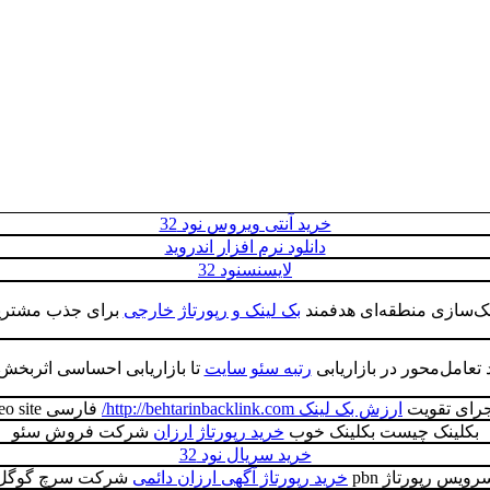
خرید آنتی ویروس نود 32
دانلود نرم افزار اندروید
لایسنسنود 32
ینک‌سازی منطقه‌ای هدفمند
بک لینک و رپورتاژ خارجی
برای جذب مشتریا
تعامل‌محور در بازاریابی
رتبه سئو سایت
تا بازاریابی احساسی اثربخش‌ت
جرای تقویت
ارزش بک لینک http://behtarinbacklink.com/
فارسی seo site
بکلینک چیست بکلینک خوب
خرید رپورتاژ ارزان
شرکت فروش سئو
خرید سریال نود 32
رویس رپورتاژ pbn
خرید رپورتاژ آگهی ارزان دائمی
شرکت سرچ گوگل