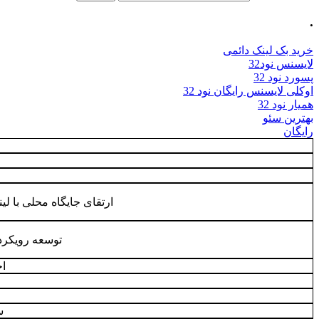
.
خرید بک لینک دائمی
لایسنس نود32
پسورد نود 32
اوکلی لایسنس رایگان نود 32
همیار نود 32
بهترین سئو
رایگان
ارتقای جایگاه محلی با ل
توسعه رویکرد 
ا
س