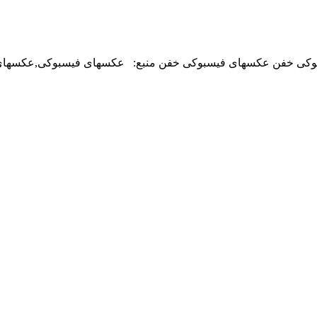
ی خفن عکسهای فیسبوکی خفن منبع: عکسهای فیسبوکی,عکسهای