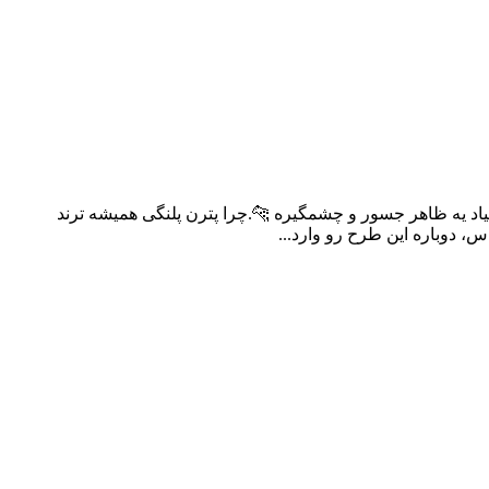
میاد یه ظاهر جسور و چشمگیره 🐆.چرا پترن پلنگی همیشه ترند
، دوباره این طرح رو وارد...