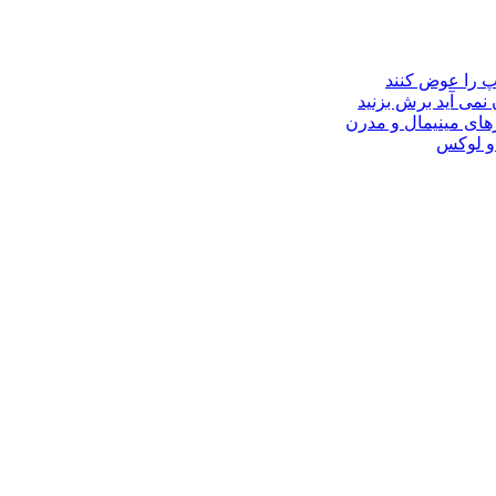
مپ را عوض کنند
 نمی آید برش بزنید
ای مینیمال و مدرن
 و لوکس