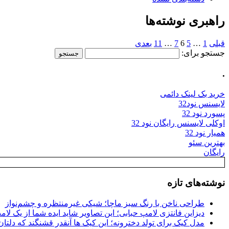
راهبری نوشته‌ها
قبلی
1
…
5
6
7
…
11
بعدی
جستجو برای:
.
خرید بک لینک دائمی
لایسنس نود32
پسورد نود 32
اوکلی لایسنس رایگان نود 32
همیار نود 32
بهترین سئو
رایگان
نوشته‌های تازه
طراحی ناخن با رنگ سبز ماچا؛ شیکی غیرمنتظره و چشم‌نواز
دیزاین فانتزی لامپ حبابی؛ این تصاویر شاید ایده شما از یک لا
مدل کیک برای تولد دخترونه؛ این کیک ها آنقدر قشنگند که دلتان