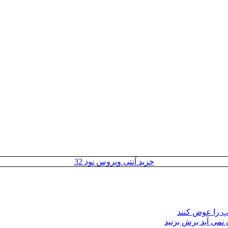
خرید آنتی ویروس نود 32
مپ را عوض کنند
 نمی آید برش بزنید